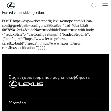
Συνέχεια στο κύριο περιεχόμενο
(Πατήστε enter)
Forced client side injection
POST https://dxp-webcarconfig.lexus-europe.com/v1/car-
config/gr/el?path=configure/380ca8ce-45ad-40ba-b3a6-
6f6389a12c14&hideNav=true&hideFooter=true with body
{"reduxState":{"carConfigSettings":{"loadedStepUrls":
{"configure":"https://www.lexus.gr/new-
cars/lbx/build","specs":"https://www.lexus.gr/new-
cars/lbx/specifications"}}}}
Σας ευχαριστούμε που μας επισκεφθήκατε
Μοντέλα