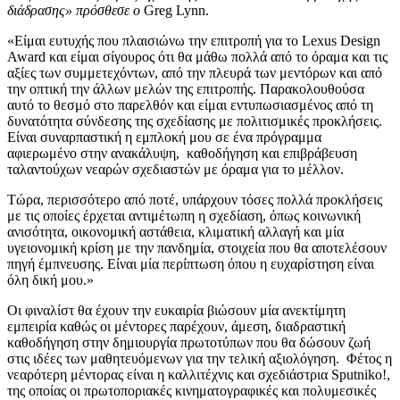
διάδρασης» πρόσθεσε ο
Greg Lynn.
«Είμαι ευτυχής που πλαισιώνω την επιτροπή για το Lexus Design
Award και είμαι σίγουρος ότι θα μάθω πολλά από το όραμα και τις
αξίες των συμμετεχόντων, από την πλευρά των μεντόρων και από
την οπτική την άλλων μελών της επιτροπής. Παρακολουθούσα
αυτό το θεσμό στο παρελθόν και είμαι εντυπωσιασμένος από τη
δυνατότητα σύνδεσης της σχεδίασης με πολιτισμικές προκλήσεις.
Είναι συναρπαστική η εμπλοκή μου σε ένα πρόγραμμα
αφιερωμένο στην ανακάλυψη, καθοδήγηση και επιβράβευση
ταλαντούχων νεαρών σχεδιαστών με όραμα για το μέλλον.
Τώρα, περισσότερο από ποτέ, υπάρχουν τόσες πολλά προκλήσεις
με τις οποίες έρχεται αντιμέτωπη η σχεδίαση, όπως κοινωνική
ανισότητα, οικονομική αστάθεια, κλιματική αλλαγή και μία
υγειονομική κρίση με την πανδημία, στοιχεία που θα αποτελέσουν
πηγή έμπνευσης. Είναι μία περίπτωση όπου η ευχαρίστηση είναι
όλη δική μου.»
Οι φιναλίστ θα έχουν την ευκαιρία βιώσουν μία ανεκτίμητη
εμπειρία καθώς οι μέντορες παρέχουν, άμεση, διαδραστική
καθοδήγηση στην δημιουργία πρωτοτύπων που θα δώσουν ζωή
στις ιδέες των μαθητευόμενων για την τελική αξιολόγηση. Φέτος η
νεαρότερη μέντορας είναι η καλλιτέχνις και σχεδιάστρια Sputniko!,
της οποίας οι πρωτοποριακές κινηματογραφικές και πολυμεσικές