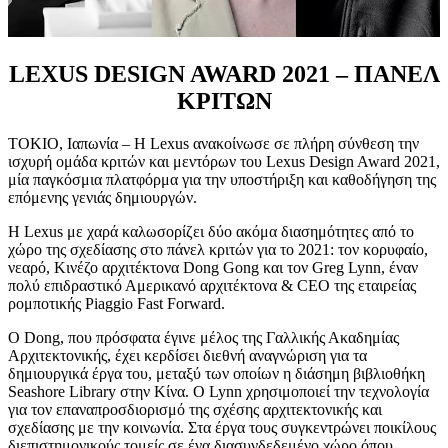
LEXUS DESIGN AWARD 2021 – ΠΑΝΕΛ
ΚΡΙΤΩΝ
ΤΟΚΙΟ, Ιαπωνία – Η Lexus ανακοίνωσε σε πλήρη σύνθεση την
ισχυρή ομάδα κριτών και μεντόρων του Lexus Design Award 2021,
μία παγκόσμια πλατφόρμα για την υποστήριξη και καθοδήγηση της
επόμενης γενιάς δημιουργών.
Η Lexus με χαρά καλωσορίζει δύο ακόμα διασημότητες από το
χώρο της σχεδίασης στο πάνελ κριτών για το 2021: τον κορυφαίο,
νεαρό, Κινέζο αρχιτέκτονα Dong Gong και τον Greg Lynn, έναν
πολύ επιδραστικό Αμερικανό αρχιτέκτονα & CEO της εταιρείας
ρομποτικής Piaggio Fast Forward.
Ο Dong, που πρόσφατα έγινε μέλος της Γαλλικής Ακαδημίας
Αρχιτεκτονικής, έχει κερδίσει διεθνή αναγνώριση για τα
δημιουργικά έργα του, μεταξύ των οποίων η διάσημη βιβλιοθήκη
Seashore Library στην Κίνα. Ο Lynn χρησιμοποιεί την τεχνολογία
για τον επαναπροσδιορισμό της σχέσης αρχιτεκτονικής και
σχεδίασης με την κοινωνία. Στα έργα τους συγκεντρώνει ποικίλους
διεπιστημονικούς τομείς σε ένα διασυνδεδεμένο χώρο όπου