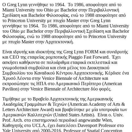
Ο Greg Lynn γεννήθηκε το 1964. Το 1986, αποφοίτησε από το
Miami University του Ohio με Bachelor στην Περιβαλλοντική
Σχεδίαση και Bachelor Φιλοσοφίας, ενώ το 1988 αποφοίτησε από
το Princeton University με πτυχίο Master στην Greg Lynn
γεννήθηκε το 1964. Το 1986, αποφοίτησε από το Miami University
του Ohio με Bachelor στην Περιβαλλοντική Σχεδίαση και Bachelor
Φιλοσοφίας, ενώ το 1988 αποφοίτησε από το Princeton University
με πτυχίο Master στην Αρχιτεκτονική.
Είναι ιδρυτής και ιδιοκτήτης της Greg Lynn FORM και συνιδρυτής
και CEO της εταιρείας ρομποτικής Piaggio Fast Forward. Έχει
ασκήσει καθήκοντα σε πολυάριθμα εταιρικά εκτελεστικά και
γνωμοδοτικά συμβούλια και είναι μέλος του Διοικητικού
Συμβουλίου του Καναδικού Κέντρου Αρχιτεκτονικής. Κέρδισε ένα
Χρυσό Λέοντα στην Venice Biennale of Architecture και
εκπροσώπησε τις ΗΠΑ στο Αμερικανικό Περίπτερο (American
Pavilion) στην Venice Biennale of Architecture δύο φορές.
Τιμήθηκε με το Βραβείο Αρχιτεκτονικής της Αμερικανικής
Ακαδημίας Γραμμάτων & Τεχνών (American Academy of Arts &
Letters Architecture Award) και βραβεύτηκε με μία υποτροφία των
Αμερικανών Καλλιτεχνών (United States Artists). Είναι o. Univ.
Prof. Arch. στο επιστημονικό περιοδικό angewandte Wien,
Καθηγητής στο UCLA, έχει διατελέσει Davenport Professor στο
Yale University από 2000-2016, Professor of Spatial Conception