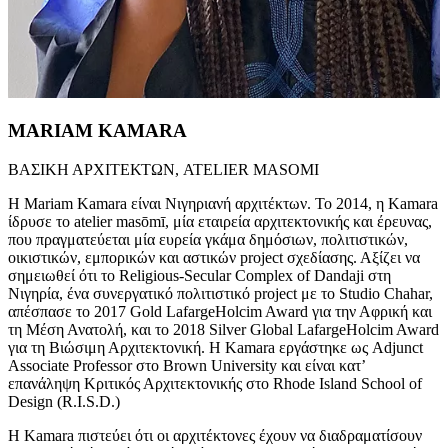
MARIAM KAMARA
ΒΑΣΙΚΗ ΑΡΧΙΤΕΚΤΩΝ, ATELIER MASOMI
Η Mariam Kamara είναι Νιγηριανή αρχιτέκτων. Το 2014, η Kamara
ίδρυσε το atelier masōmī, μία εταιρεία αρχιτεκτονικής και έρευνας,
που πραγματεύεται μία ευρεία γκάμα δημόσιων, πολιτιστικών,
οικιστικών, εμπορικών και αστικών project σχεδίασης. Αξίζει να
σημειωθεί ότι το Religious-Secular Complex of Dandaji στη
Νιγηρία, ένα συνεργατικό πολιτιστικό project με το Studio Chahar,
απέσπασε το 2017 Gold LafargeHolcim Award για την Αφρική και
τη Μέση Ανατολή, και το 2018 Silver Global LafargeHolcim Award
για τη Βιώσιμη Αρχιτεκτονική. Η Kamara εργάστηκε ως Adjunct
Associate Professor στο Brown University και είναι κατ’
επανάληψη Κριτικός Αρχιτεκτονικής στο Rhode Island School of
Design (R.I.S.D.)
Η Kamara πιστεύει ότι οι αρχιτέκτονες έχουν να διαδραματίσουν