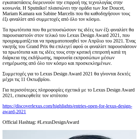
εγκαταστάσεις διερευνούν την επιρροή της τεχνολογίας στην
κοινωνία. Η Sputniko! πλαισιώνει την ομάδα των Joe Doucet,
Mariam Kamara και Sabine Marcelis που θα καθοδηγήσουν τους
έξι φιναλίστ από συμμετοχές από όλο τον κόσμο.
Τα πρωτότυπα που θα μετουσιώσουν τις ιδέες των έξι φιναλίστ θα
παρουσιαστούν στον τελικό του Lexus Design Award 2021, που
προγραμματίζεται να πραγματοποιηθεί τον Απρίλιο του 2021. Ένας
νικητής του Grand Prix θα επιλεγεί αφού οι φιναλίστ παρουσιάσουν
τα πρωτότυπα και τις ιδέες τους στην κριτική επιτροπή κατά τη
διάρκεια της εκδήλωσης, παρουσία εκπροσώπων μέσων
ενημέρωσης από όλο τον κόσμο και προσκεκλημένων.
Συμμετοχές για το Lexus Design Award 2021 θα γίνονται δεκτές
μέχρι τις 11 Οκτωβρίου.
Για περισσότερες πληροφορίες σχετικά με το Lexus Design Award
2021, επισκεφθείτε τον ιστότοπο
https://discoverlexus.com/highlights/entries-open-for-lexus-design-
award-2021
Official Hashtag: #LexusDesignAward