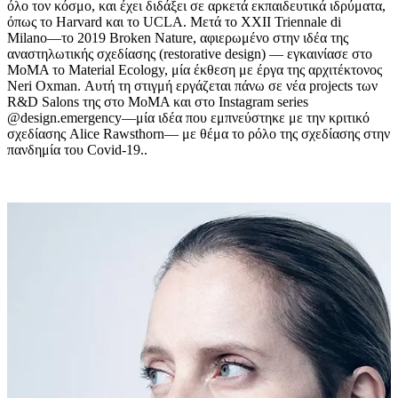
όλο τον κόσμο, και έχει διδάξει σε αρκετά εκπαιδευτικά ιδρύματα,
όπως το Harvard και το UCLA. Μετά το XXII Triennale di
Milano––το 2019 Broken Nature, αφιερωμένο στην ιδέα της
αναστηλωτικής σχεδίασης (restorative design) –– εγκαινίασε στο
MoMA το Material Ecology, μία έκθεση με έργα της αρχιτέκτονος
Neri Oxman. Αυτή τη στιγμή εργάζεται πάνω σε νέα projects των
R&D Salons της στο MoMA και στο Instagram series
@design.emergency––μία ιδέα που εμπνεύστηκε με την κριτικό
σχεδίασης Alice Rawsthorn–– με θέμα το ρόλο της σχεδίασης στην
πανδημία του Covid-19..