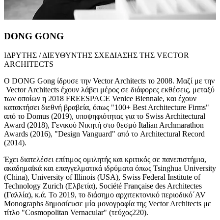
DONG GONG
ΙΔΡΥΤΗΣ / ΔΙΕΥΘΥΝΤΗΣ ΣΧΕΔΙΑΣΗΣ ΤΗΣ VECTOR
ARCHITECTS
Ο DONG Gong ίδρυσε την Vector Architects το 2008. Μαζί με την
Vector Architects έχουν λάβει μέρος σε διάφορες εκθέσεις, μεταξύ
των οποίων η 2018 FREESPACE Venice Biennale, και έχουν
κατακτήσει διεθνή βραβεία, όπως "100+ Best Architecture Firms"
από το Domus (2019), υποψηφιότητας για το Swiss Architectural
Award (2018), Γενικού Νικητή στο θεσμό Italian Archmarathon
Awards (2016), "Design Vanguard" από το Architectural Record
(2014).
Έχει διατελέσει επίτιμος ομιλητής και κριτικός σε πανεπιστήμια,
ακαδημαϊκά και επαγγελματικά ιδρύματα όπως Tsinghua University
(China), University of Illinois (USA), Swiss Federal Institute of
Technology Zurich (Ελβετία), Société Française des Architectes
(Γαλλία), κ.ά. Το 2019, το διάσημο αρχιτεκτονικό περιοδικό΄AV
Monographs δημοσίευσε μία μονογραφία της Vector Architects με
τίτλο "Cosmopolitan Vernacular" (τεύχος220).