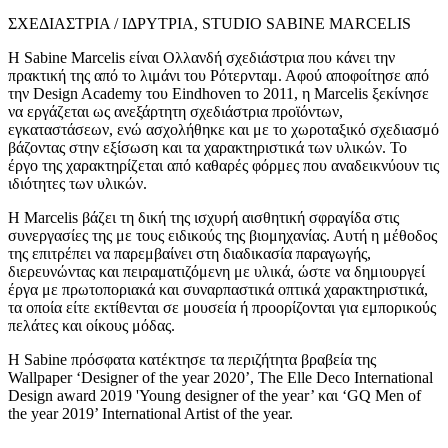
ΣΧΕΔΙΑΣΤΡΙΑ / ΙΔΡΥΤΡΙΑ, STUDIO SABINE MARCELIS
Η Sabine Marcelis είναι Ολλανδή σχεδιάστρια που κάνει την
πρακτική της από το λιμάνι του Ρότερνταμ. Αφού αποφοίτησε από
την Design Academy του Eindhoven το 2011, η Marcelis ξεκίνησε
να εργάζεται ως ανεξάρτητη σχεδιάστρια προϊόντων,
εγκαταστάσεων, ενώ ασχολήθηκε και με το χωροταξικό σχεδιασμό
βάζοντας στην εξίσωση και τα χαρακτηριστικά των υλικών. Το
έργο της χαρακτηρίζεται από καθαρές φόρμες που αναδεικνύουν τις
ιδιότητες των υλικών.
Η Marcelis βάζει τη δική της ισχυρή αισθητική σφραγίδα στις
συνεργασίες της με τους ειδικούς της βιομηχανίας. Αυτή η μέθοδος
της επιτρέπει να παρεμβαίνει στη διαδικασία παραγωγής,
διερευνώντας και πειραματιζόμενη με υλικά, ώστε να δημιουργεί
έργα με πρωτοποριακά και συναρπαστικά οπτικά χαρακτηριστικά,
τα οποία είτε εκτίθενται σε μουσεία ή προορίζονται για εμπορικούς
πελάτες και οίκους μόδας.
Η Sabine πρόσφατα κατέκτησε τα περιζήτητα βραβεία της
Wallpaper ‘Designer of the year 2020’, The Elle Deco International
Design award 2019 'Young designer of the year’ και ‘GQ Men of
the year 2019’ International Artist of the year.