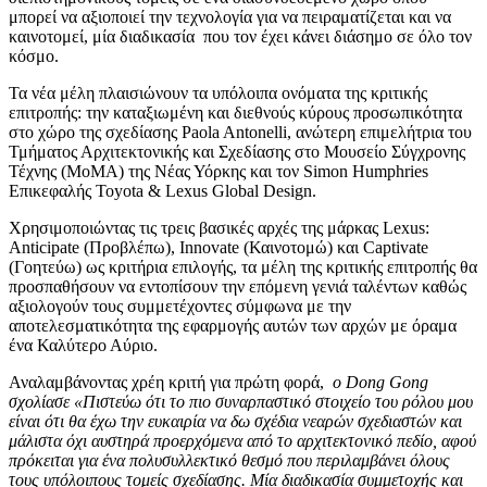
μπορεί να αξιοποιεί την τεχνολογία για να πειραματίζεται και να
καινοτομεί, μία διαδικασία που τον έχει κάνει διάσημο σε όλο τον
κόσμο.
Τα νέα μέλη πλαισιώνουν τα υπόλοιπα ονόματα της κριτικής
επιτροπής: την καταξιωμένη και διεθνούς κύρους προσωπικότητα
στο χώρο της σχεδίασης Paola Antonelli, ανώτερη επιμελήτρια του
Τμήματος Αρχιτεκτονικής και Σχεδίασης στο Μουσείο Σύγχρονης
Τέχνης (MoMA) της Νέας Υόρκης και τον Simon Humphries
Επικεφαλής Toyota & Lexus Global Design.
Χρησιμοποιώντας τις τρεις βασικές αρχές της μάρκας Lexus:
Anticipate (Προβλέπω), Innovate (Καινοτομώ) και Captivate
(Γοητεύω) ως κριτήρια επιλογής, τα μέλη της κριτικής επιτροπής θα
προσπαθήσουν να εντοπίσουν την επόμενη γενιά ταλέντων καθώς
αξιολογούν τους συμμετέχοντες σύμφωνα με την
αποτελεσματικότητα της εφαρμογής αυτών των αρχών με όραμα
ένα Καλύτερο Αύριο.
Αναλαμβάνοντας χρέη κριτή για πρώτη φορά,
ο Dong Gong
σχολίασε «Πιστεύω ότι το πιο συναρπαστικό στοιχείο του ρόλου μου
είναι ότι θα έχω την ευκαιρία να δω σχέδια νεαρών σχεδιαστών και
μάλιστα όχι αυστηρά προερχόμενα από το αρχιτεκτονικό πεδίο, αφού
πρόκειται για ένα πολυσυλλεκτικό θεσμό που περιλαμβάνει όλους
τους υπόλοιπους τομείς σχεδίασης. Μία διαδικασία συμμετοχής και