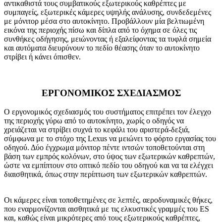
αντικαθιστά τους συμβατικούς εξωτερικούς καθρέπτες με
συμπαγείς, εξωτερικές κάμερες υψηλής ανάλυσης, συνδεδεμένες
με μόνιτορ μέσα στο αυτοκίνητο. Προβάλλουν μία βελτιωμένη
εικόνα της περιοχής πίσω και δίπλα από το όχημα σε όλες τις
συνθήκες οδήγησης, μειώνοντας ή εξαλείφοντας τα τυφλά σημεία
και αυτόματα διευρύνουν το πεδίο θέασης όταν το αυτοκίνητο
στρίβει ή κάνει όπισθεν.
ΕΡΓΟΝΟΜΙΚΟΣ ΣΧΕΔΙΑΣΜΟΣ
Ο εργονομικός σχεδιασμός του συστήματος επιτρέπει τον έλεγχο
της περιοχής γύρω από το αυτοκίνητο, χωρίς ο οδηγός να
χρειάζεται να στρίβει συχνά το κεφάλι του αριστερά-δεξιά,
σύμφωνα με το στόχο της Lexus να μειώνει το φόρτο εργασίας του
οδηγού. Δύο έγχρωμα μόνιτορ πέντε ιντσών τοποθετούνται στη
βάση των εμπρός κολόνων, στο ύψος των εξωτερικών καθρεπτών,
ώστε να εμπίπτουν στο οπτικό πεδίο του οδηγού και να τα ελέγχει
διαισθητικά, όπως στην περίπτωση των εξωτερικών καθρεπτών.
Οι κάμερες είναι τοποθετημένες σε λεπτές, αεροδυναμικές θήκες,
που εναρμονίζονται αισθητικά με τις ελκυστικές γραμμές του ES
και, καθώς είναι μικρότερες από τους εξωτερικούς καθρέπτες,