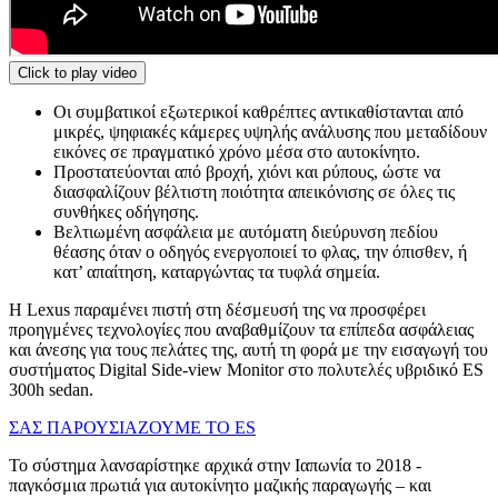
Click to play video
Οι συμβατικοί εξωτερικοί καθρέπτες αντικαθίστανται από
μικρές, ψηφιακές κάμερες υψηλής ανάλυσης που μεταδίδουν
εικόνες σε πραγματικό χρόνο μέσα στο αυτοκίνητο.
Προστατεύονται από βροχή, χιόνι και ρύπους, ώστε να
διασφαλίζουν βέλτιστη ποιότητα απεικόνισης σε όλες τις
συνθήκες οδήγησης.
Βελτιωμένη ασφάλεια με αυτόματη διεύρυνση πεδίου
θέασης όταν ο οδηγός ενεργοποιεί το φλας, την όπισθεν, ή
κατ’ απαίτηση, καταργώντας τα τυφλά σημεία.
Η Lexus παραμένει πιστή στη δέσμευσή της να προσφέρει
προηγμένες τεχνολογίες που αναβαθμίζουν τα επίπεδα ασφάλειας
και άνεσης για τους πελάτες της, αυτή τη φορά με την εισαγωγή του
συστήματος Digital Side-view Monitor στο πολυτελές υβριδικό ES
300h sedan.
ΣΑΣ ΠΑΡΟΥΣΙΑΖΟΥΜΕ ΤΟ ES
Το σύστημα λανσαρίστηκε αρχικά στην Ιαπωνία το 2018 -
παγκόσμια πρωτιά για αυτοκίνητο μαζικής παραγωγής – και