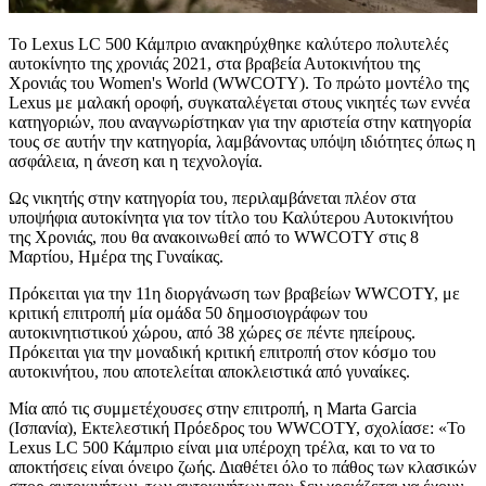
Το Lexus LC 500 Κάμπριο ανακηρύχθηκε καλύτερο πολυτελές
αυτοκίνητο της χρονιάς 2021, στα βραβεία Αυτοκινήτου της
Χρονιάς του Women's World (WWCOTY). Το πρώτο μοντέλο της
Lexus με μαλακή οροφή, συγκαταλέγεται στους νικητές των εννέα
κατηγοριών, που αναγνωρίστηκαν για την αριστεία στην κατηγορία
τους σε αυτήν την κατηγορία, λαμβάνοντας υπόψη ιδιότητες όπως η
ασφάλεια, η άνεση και η τεχνολογία.
Ως νικητής στην κατηγορία του, περιλαμβάνεται πλέον στα
υποψήφια αυτοκίνητα για τον τίτλο του Καλύτερου Αυτοκινήτου
της Χρονιάς, που θα ανακοινωθεί από το WWCOTY στις 8
Μαρτίου, Ημέρα της Γυναίκας.
Πρόκειται για την 11η διοργάνωση των βραβείων WWCOTY, με
κριτική επιτροπή μία ομάδα 50 δημοσιογράφων του
αυτοκινητιστικού χώρου, από 38 χώρες σε πέντε ηπείρους.
Πρόκειται για την μοναδική κριτική επιτροπή στον κόσμο του
αυτοκινήτου, που αποτελείται αποκλειστικά από γυναίκες.
Μία από τις συμμετέχουσες στην επιτροπή, η Marta Garcia
(Ισπανία), Εκτελεστική Πρόεδρος του WWCOTY, σχολίασε: «Το
Lexus LC 500 Κάμπριο είναι μια υπέροχη τρέλα, και το να το
αποκτήσεις είναι όνειρο ζωής. Διαθέτει όλο το πάθος των κλασικών