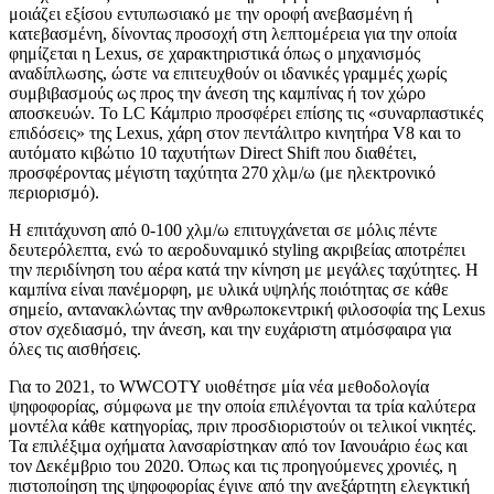
μοιάζει εξίσου εντυπωσιακό με την οροφή ανεβασμένη ή
κατεβασμένη, δίνοντας προσοχή στη λεπτομέρεια για την οποία
φημίζεται η Lexus, σε χαρακτηριστικά όπως ο μηχανισμός
αναδίπλωσης, ώστε να επιτευχθούν οι ιδανικές γραμμές χωρίς
συμβιβασμούς ως προς την άνεση της καμπίνας ή τον χώρο
αποσκευών. Το LC Κάμπριο προσφέρει επίσης τις «συναρπαστικές
επιδόσεις» της Lexus, χάρη στον πεντάλιτρο κινητήρα V8 και το
αυτόματο κιβώτιο 10 ταχυτήτων Direct Shift που διαθέτει,
προσφέροντας μέγιστη ταχύτητα 270 χλμ/ω (με ηλεκτρονικό
περιορισμό).
Η επιτάχυνση από 0-100 χλμ/ω επιτυγχάνεται σε μόλις πέντε
δευτερόλεπτα, ενώ το αεροδυναμικό styling ακριβείας αποτρέπει
την περιδίνηση του αέρα κατά την κίνηση με μεγάλες ταχύτητες. Η
καμπίνα είναι πανέμορφη, με υλικά υψηλής ποιότητας σε κάθε
σημείο, αντανακλώντας την ανθρωποκεντρική φιλοσοφία της Lexus
στον σχεδιασμό, την άνεση, και την ευχάριστη ατμόσφαιρα για
όλες τις αισθήσεις.
Για το 2021, το WWCOTY υιοθέτησε μία νέα μεθοδολογία
ψηφοφορίας, σύμφωνα με την οποία επιλέγονται τα τρία καλύτερα
μοντέλα κάθε κατηγορίας, πριν προσδιοριστούν οι τελικοί νικητές.
Τα επιλέξιμα οχήματα λανσαρίστηκαν από τον Ιανουάριο έως και
τον Δεκέμβριο του 2020. Όπως και τις προηγούμενες χρονιές, η
πιστοποίηση της ψηφοφορίας έγινε από την ανεξάρτητη ελεγκτική