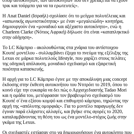
σπορ αυτοκινήτων, των αυτοκινήτων που δεν χρειάζεται να έχουν
τρικ και τούρμπο για να τα ερωτευτείς».
Η Anat Daniel (Ισραήλ) σχολίασε ότι το μείγμα πολυτέλειας και
«ιαπωνικής αγωνιστικότητας» με έναν «μεγαλειώδη» κινητήρα,
δημιουργούν ένα «μοναδικό και αξέχαστο αυτοκίνητο», ενώ η
Charleen Clarke (Νότιος Αφρική) δήλωσε ότι είναι «καταπληκτικό
στην οδήγηση».
Το LC Κάμπριο - ακολουθώντας στα χνάρια του αντίστοιχου
Κουπέ μοντέλου - συλλαμβάνει έξοχα το πνεύμα της εξέλιξης της
Lexus σε μάρκα πολυτελούς lifestyle, που χαρίζει στους πελάτες
της οδηγική απόλαυση, μοναδικό σχεδιασμό και εξαιρετική
ποιότητα κατασκευής.
Η αρχή για το LC Κάμπριο έγινε με την αποκάλυψη μιας concept
έκδοσης στην έκθεση αυτοκινήτου του Ντιτρόιτ το 2019, όπου το
κοινό είχε την ευκαιρία να δει πώς ο Αρχισχεδιαστής Tadao Mori
και η ομάδα του, μετέφρασαν τον βραβευμένο σχεδιασμό του
Κουπέ σ΄ένα εξίσου κομψό και επιθυμητό κάμπριο, τηρώντας την
αρχή της «απόλυτης ομορφιάς». Για το μοντέλο παραγωγής δεν
έγιναν παρά ελάχιστες αλλαγές, και βγήκε στις αγορές το 2020,
καταλαμβάνοντας τη θέση του ως ένα μοντέλο-στόχος ζωής στην
γκάμα της Lexus.
Οι σχεδιαστές εστίασαν στο να δημιουργήσουν ένα αυτοκίνητο που