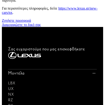
ταχύτητα.
Για περισσότερες πληροφορίες, δείτε
https://www.lexus.gr/new-
cars/nx
.
Ζητήστε προσφορά
Διαμορφώστε το δικό σας
Σας ευχαριστούμε που μας επισκεφθήκατε
Μοντέλα
LBX
UX
NX
RZ