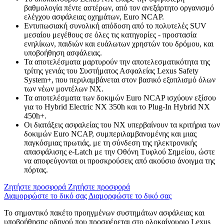
βαθμολογία πέντε αστέρων, από τον ανεξάρτητο οργανισμό
ελέγχου ασφάλειας οχημάτων, Euro NCAP.
Εντυπωσιακή συνολική απόδοση από το πολυτελές SUV
μεσαίου μεγέθους σε όλες τις κατηγορίες - προστασία
ενηλίκων, παιδιών και ευάλωτων χρηστών του δρόμου, και
υποβοήθηση ασφάλειας.
Τα αποτελέσματα μαρτυρούν την αποτελεσματικότητα της
τρίτης γενιάς του Συστήματος Ασφαλείας Lexus Safety
System+, που περιλαμβάνεται στον βασικό εξοπλισμό όλων
των νέων μοντέλων ΝΧ.
Τα αποτελέσματα των δοκιμών Euro NCAP ισχύουν εξίσου
για το Hybrid Electric NX 350h και το Plug-In Hybrid NX
450h+.
Οι διατάξεις ασφαλείας του ΝΧ υπερβαίνουν τα κριτήρια των
δοκιμών Euro NCAP, συμπεριλαμβανομένης και μιας
παγκόσμιας πρωτιάς, με τη σύνδεση της ηλεκτρονικής
απασφάλισης e-Latch με την Οθόνη Τυφλού Σημείου, ώστε
να αποφεύγονται οι προσκρούσεις από ακούσιο άνοιγμα της
πόρτας.
Ζητήστε προσφορά
Ζητήστε προσφορά
Διαμορφώστε το δικό σας
Διαμορφώστε το δικό σας
Το σημαντικό πακέτο προηγμένων συστημάτων ασφάλειας και
υποβοήθησης οδηγού που προσφέρεται στο ολοκαίνουριο Lexus