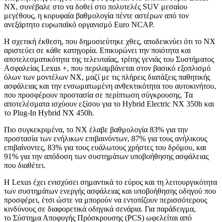
NX, συνέβαλε στο να δοθεί στο πολυτελές SUV μεσαίου
μεγέθους, η κορυφαία βαθμολογία πέντε αστέρων από τον
ανεξάρτητο ευρωπαϊκό οργανισμό Euro NCAP.
Η σχετική έκθεση, που δημοσιεύτηκε χθες, αποδεικνύει ότι το ΝΧ
αριστεύει σε κάθε κατηγορία. Επικυρώνει την ποιότητα και
αποτελεσματικότητα της τελευταίας, τρίτης γενιάς του Συστήματος
Ασφαλείας Lexus +, που περιλαμβάνεται στον βασικό εξοπλισμό
όλων των μοντέλων ΝΧ, μαζί με τις πλήρεις διατάξεις παθητικής
ασφάλειας και την ενσωματωμένη ανθεκτικότητα του αυτοκινήτου,
που προσφέρουν προστασία σε περίπτωση σύγκρουσης. Τα
αποτελέσματα ισχύουν εξίσου για το Hybrid Electric NX 350h και
το Plug-In Hybrid NX 450h.
Πιο συγκεκριμένα, το ΝΧ έλαβε βαθμολογία 83% για την
προστασία των ενήλικων επιβαινόντων, 87% για τους ανήλικους
επιβαίνοντες, 83% για τους ευάλωτους χρήστες του δρόμου, και
91% για την απόδοση των συστημάτων υποβοήθησης ασφάλειας
που διαθέτει.
Η Lexus έχει ενισχύσει σημαντικά το εύρος και τη λειτουργικότητα
των συστημάτων ενεργής ασφάλειας και υποβοήθησης οδηγού που
προσφέρει, έτσι ώστε να μπορούν να εντοπίζουν περισσότερους
κινδύνους σε διαφορετικά οδηγικά σενάρια. Για παράδειγμα,
το Σύστημα Αποφυγής Πρόσκρουσης (PCS) ωφελείται από