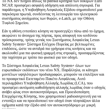
Το ΝΧ δεν πληροί απλώς τα βασικά κριτήρια των δοκιμών Euro
NCAP, προσφέρει ασφαλή οδήγηση και απόλυτη σιγουριά. Για
παράδειγμα, η Υποβοήθηση Ασφαλούς Εξόδου σηματοδοτεί μια
παγκόσμια πρωτιά, συνδέοντας τη λειτουργία του ηλεκτρικού
συστήματος ανοίγματος των θυρών, e-Latch, με την Οθόνη
Τυφλού Σημείου.
Εάν η οθόνη εντοπίσει κίνηση να προσεγγίζει πίσω από το όχημα,
ακυρώνει το άνοιγμα της πόρτας, προς αποφυγή του κινδύνου
πρόσκρουσης. τρίτης γενιάς του Συστήματος Ασφαλείας Lexus
Safety System+ Σύστημα Ελέγχου Πορείας με βελτιωμένες
επιδόσεις, ώστε να αντιδρά πιο γρήγορα στις κινήσεις και να
ακολουθεί μια πιο φυσική γραμμή στις στροφές, προσαρμόζοντας
την ταχύτητα με τρόπο πιο φυσικό για τον οδηγό.
Το Σύστημα Ασφαλείας Lexus Safety System+ όλων των
ευρωπαϊκών εκδόσεων του νέου ΝΧ. Παράλληλα, οι κάτοχοι
μοντέλων υψηλότερων προδιαγραφών, μπορούν να επιλέξουν και
το προαιρετικό Εκτεταμένο Πακέτο Ασφάλειας. Αυτό
περιλαμβάνει Υποβοήθηση Αλλαγής Λωρίδας (LCA), που
προσφέρει αυτόματη καθοδήγηση αλλαγής λωρίδας όταν ο οδηγός
ανάβει φλας στον αυτοκινητόδρομο, και Προειδοποίηση
Επερχόμενης Κίνησης, που χρησιμοποιεί ραδιοανιχνευτή για να
εντοπίζει και να προειδοποιεί τον οδηγό όταν πλησιάζουν άλλα
οχήματα κατά την έξοδο από τον αυτοκινητόδρομο με μικρή