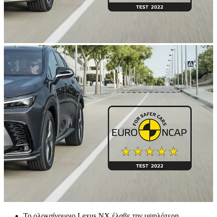
Το ολοκαίνουριο Lexus NX έλαβε την υψηλότερη