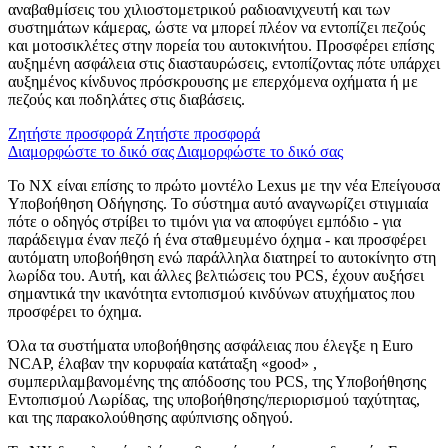
αναβαθμίσεις του χιλιοστομετρικού ραδιοανιχνευτή και των
συστημάτων κάμερας, ώστε να μπορεί πλέον να εντοπίζει πεζούς
και μοτοσικλέτες στην πορεία του αυτοκινήτου. Προσφέρει επίσης
αυξημένη ασφάλεια στις διασταυρώσεις, εντοπίζοντας πότε υπάρχει
αυξημένος κίνδυνος πρόσκρουσης με επερχόμενα οχήματα ή με
πεζούς και ποδηλάτες στις διαβάσεις.
Ζητήστε προσφορά
Ζητήστε προσφορά
Διαμορφώστε το δικό σας
Διαμορφώστε το δικό σας
Το ΝΧ είναι επίσης το πρώτο μοντέλο Lexus με την νέα Επείγουσα
Υποβοήθηση Οδήγησης. Το σύστημα αυτό αναγνωρίζει στιγμιαία
πότε ο οδηγός στρίβει το τιμόνι για να αποφύγει εμπόδιο - για
παράδειγμα έναν πεζό ή ένα σταθμευμένο όχημα - και προσφέρει
αυτόματη υποβοήθηση ενώ παράλληλα διατηρεί το αυτοκίνητο στη
λωρίδα του. Αυτή, και άλλες βελτιώσεις του PCS, έχουν αυξήσει
σημαντικά την ικανότητα εντοπισμού κινδύνων ατυχήματος που
προσφέρει το όχημα.
Όλα τα συστήματα υποβοήθησης ασφάλειας που έλεγξε η Euro
NCAP, έλαβαν την κορυφαία κατάταξη «good» ,
συμπεριλαμβανομένης της απόδοσης του PCS, της Υποβοήθησης
Εντοπισμού Λωρίδας, της υποβοήθησης/περιορισμού ταχύτητας,
και της παρακολούθησης αφύπνισης οδηγού.