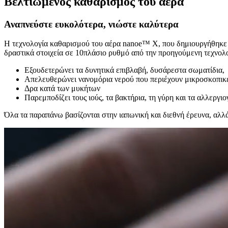
Βελτιωμένος καθαρισμός του αέρα
Αναπνεύστε ευκολότερα, νιώστε καλύτερα
Η τεχνολογία καθαρισμού του αέρα nanoe™ X, που δημιουργήθηκε απ
δραστικά στοιχεία σε 10πλάσιο ρυθμό από την προηγούμενη τεχνολ
Εξουδετερώνει τα δυνητικά επιβλαβή, δυσάρεστα σωματίδια,
Απελευθερώνει νανομόρια νερού που περιέχουν μικροσκοπικές
Δρα κατά των μυκήτων
Παρεμποδίζει τους ιούς, τα βακτήρια, τη γύρη και τα αλλεργι
Όλα τα παραπάνω βασίζονται στην ιαπωνική και διεθνή έρευνα, αλλ