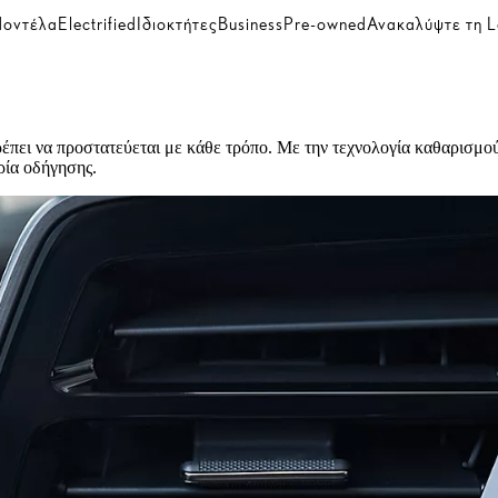
οντέλα
Electrified
Ιδιοκτήτες
Business
Pre-owned
Ανακαλύψτε τη L
ρέπει να προστατεύεται με κάθε τρόπο. Με την τεχνολογία καθαρισμο
ιρία οδήγησης.