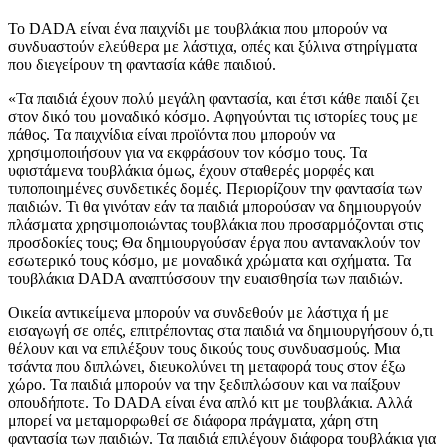
Το DADA είναι ένα παιχνίδι με τουβλάκια που μπορούν να
συνδυαστούν ελεύθερα με λάστιχα, οπές και ξύλινα στηρίγματα
που διεγείρουν τη φαντασία κάθε παιδιού.
«Τα παιδιά έχουν πολύ μεγάλη φαντασία, και έτσι κάθε παιδί ζει
στον δικό του μοναδικό κόσμο. Αφηγούνται τις ιστορίες τους με
πάθος. Τα παιχνίδια είναι προϊόντα που μπορούν να
χρησιμοποιήσουν για να εκφράσουν τον κόσμο τους. Τα
υφιστάμενα τουβλάκια όμως, έχουν σταθερές μορφές και
τυποποιημένες συνδετικές δομές. Περιορίζουν την φαντασία των
παιδιών. Τι θα γινόταν εάν τα παιδιά μπορούσαν να δημιουργούν
πλάσματα χρησιμοποιώντας τουβλάκια που προσαρμόζονται στις
προσδοκίες τους; Θα δημιουργούσαν έργα που αντανακλούν τον
εσωτερικό τους κόσμο, με μοναδικά χρώματα και σχήματα. Τα
τουβλάκια DADA αναπτύσσουν την ευαισθησία των παιδιών.
Οικεία αντικείμενα μπορούν να συνδεθούν με λάστιχα ή με
εισαγωγή σε οπές, επιτρέποντας στα παιδιά να δημιουργήσουν ό,τι
θέλουν και να επιλέξουν τους δικούς τους συνδυασμούς. Μια
τσάντα που διπλώνει, διευκολύνει τη μεταφορά τους στον έξω
χώρο. Τα παιδιά μπορούν να την ξεδιπλώσουν και να παίξουν
οπουδήποτε. Το DADA είναι ένα απλό κιτ με τουβλάκια. Αλλά
μπορεί να μεταμορφωθεί σε διάφορα πράγματα, χάρη στη
φαντασία των παιδιών. Τα παιδιά επιλέγουν διάφορα τουβλάκια για