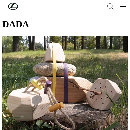
Συνέχεια στο κύριο περιεχόμενο
(Πατήστε enter)
THE LOFT ΤΗΣ LEXUS
DADA