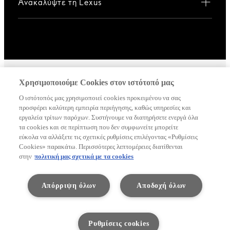
Ανακαλύψτε τη Lexus
Χρησιμοποιούμε Cookies στον ιστότοπό μας
Γενική πολιτική απορρήτου
Όροι χρήσης
Δήλωση απορρήτου
Ο ιστότοπός μας χρησιμοποιεί cookies προκειμένου να σας
προσφέρει καλύτερη εμπειρία περιήγησης, καθώς υπηρεσίες και
Ειδοποίηση για τον Νόμο Διαμοιρασμού Δεδομένων
εργαλεία τρίτων παρόχων. Συστήνουμε να διατηρήσετε ενεργά όλα
Δήλωση Συμμόρφωσης Προσβασιμότητας
τα cookies και σε περίπτωση που δεν συμφωνείτε μπορείτε
εύκολα να αλλάξετε τις σχετικές ρυθμίσεις επιλέγοντας «Ρυθμίσεις
Ολα τα δικαιώματα διατηρούνται. © Lexus 2026 -
Cookies» παρακάτω. Περισσότερες λεπτομέρειες διατίθενται
στην
πολιτική μας σχετικά με τα cookies
ΤΟΥΟΤΑ ΕΛΛΑΣ, Ανώνυμος Βιομηχανική και
Εμπορική Εταιρεία Αυτοκινήτων και Μηχανημάτων
ΕΔΡΑ: Άνδρου 8, Γλυκά Νερά, 15354 ΑΡ. Γ.Ε.ΜΗ.
Απόρριψη όλων
Αποδοχή όλων
000385201000
Ρυθμίσεις cookies