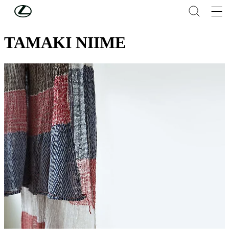
Συνέχεια στο κύριο περιεχόμενο
(Πατήστε enter)
THE LOFT ΤΗΣ LEXUS
TAMAKI NIIME