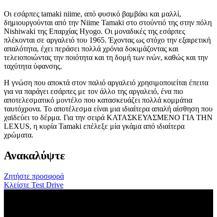
Οι εσάρπες tamaki niime, από φυσικό βαμβάκι και μαλλί,
δημιουργούνται από την Niime Tamaki στο στούντιό της στην πόλη
Nishiwaki της Επαρχίας Hyogo. Οι μοναδικές της εσάρπες
πλέκονται σε αργαλειό του 1965. Έχοντας ως στόχο την εξαιρετική
απαλότητα, έχει περάσει πολλά χρόνια δοκιμάζοντας και
τελειοποιώντας την ποιότητα και τη δομή των ινών, καθώς και την
ταχύτητα ύφανσης.
Η γνώση που αποκτά στον παλιό αργαλειό χρησιμοποιείται έπειτα
για να παράγει εσάρπες με τον άλλο της αργαλειό, ένα πιο
αποτελεσματικό μοντέλο που κατασκευάζει πολλά κομμάτια
ταυτόχρονα. Το αποτέλεσμα είναι μια ιδιαίτερα απαλή αίσθηση που
χαϊδεύει το δέρμα. Για την σειρά ΚΑΤΑΣΚΕΥΑΣΜΕΝΟ ΓΙΑ ΤΗΝ
LEXUS, η κυρία Tamaki επέλεξε μία γκάμα από ιδιαίτερα
χρώματα.
Ανακαλύψτε
Ζητήστε προσφορά
Κλείστε Test Drive