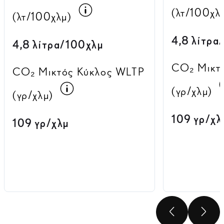
Όλα τα αριθμητικά στοιχε
(λτ/100χλ
(λτ/100χλμ)
4,8 λίτρα
4,8 λίτρα/100χλμ
CO₂ Μικτ
CO₂ Μικτός Κύκλος WLTP
Όλα τα αριθμητικά στοιχεία κ
(γρ/χλμ)
(γρ/χλμ)
109 γρ/χλ
109 γρ/χλμ
ΠΡΟΗΓ
ΕΠ