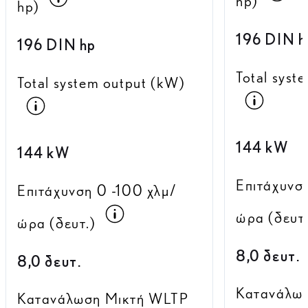
hp)
hp)
196 DIN h
196 DIN hp
Total syst
Total system output (kW)
Όλα τ
Όλα τα αριθμητικά στοιχεία κατανάλωσ
144 kW
144 kW
Επιτάχυνσ
Επιτάχυνση 0 -100 χλμ/
Όλα τα αριθμητικά στοιχεί
ώρα (δευτ.
ώρα (δευτ.)
8,0 δευτ.
8,0 δευτ.
Κατανάλω
Κατανάλωση Μικτή WLTP