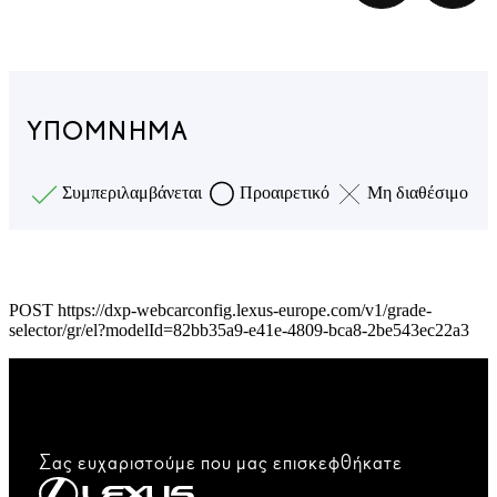
ΥΠΌΜΝΗΜΑ
Συμπεριλαμβάνεται
Προαιρετικό
Μη διαθέσιμο
POST https://dxp-webcarconfig.lexus-europe.com/v1/grade-
selector/gr/el?modelId=82bb35a9-e41e-4809-bca8-2be543ec22a3
Σας ευχαριστούμε που μας επισκεφθήκατε