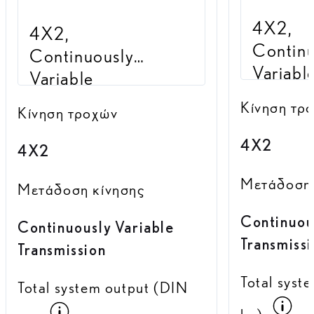
4X2,
4X2,
Continu
Continuously
Variabl
Variable
Transmi
Transmission
Κίνηση τρ
Κίνηση τροχών
4X2
4X2
Μετάδοση 
Μετάδοση κίνησης
Continuou
Continuously Variable
Transmiss
Transmission
Total syst
Total system output (DIN
Όλ
Όλα τα αριθμητικά στοιχεία κατανά