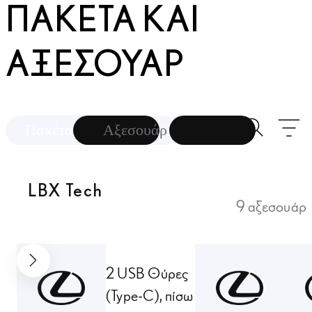
ΠΑΚΈΤΑ ΚΑΙ
ΑΞΕΣΟΥΆΡ
Αναζήτησ
Φ
Πακέτα
Αξεσουάρ
LBX Tech
9 αξεσουάρ
ΕΠΌΜΕΝΟ
2 USB Θύρες
(Type-C), πίσω