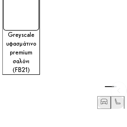
Greyscale
υφασμάτινο
premium
σαλόνι
(FB21)
Προ