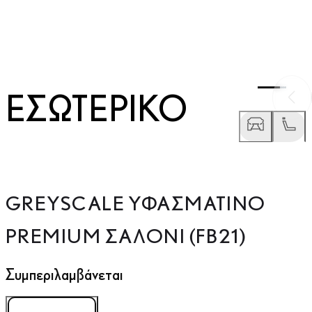
ΕΣΩΤΕΡΙΚΌ
Προ
GREYSCALE ΥΦΑΣΜΆΤΙΝΟ
PREMIUM ΣΑΛΌΝΙ (FB21)
Συμπεριλαμβάνεται