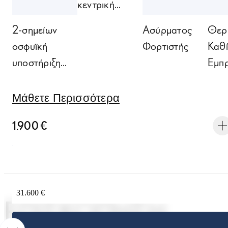
κεντρική
κονσόλα
2-σημείων
Ασύρματος
Θερ
οσφυϊκή
Φορτιστής
Καθί
υποστήριξη
Εμπ
οδηγού
Μάθετε Περισσότερα
1.900 €
31.600 €
ΕΠΙΣΚΌΠΗΣΗ