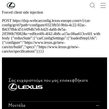
Συνέχεια στο κύριο περιεχόμενο
(Πατήστε enter)
Forced client side injection
POST https://dxp-webcarconfig.lexus-europe.com/v1/car-
config/gr/el?path=configure/0323fb5f-9bfa-4c22-92ac-
fb637f84c451/e094b7e8-b42f-4a6b-8e5a-
2ff390b7f082&c=ed9ce4f6-4f42-4b8c-a15a-08aa613cefd1 with
body {"reduxState":{"carConfigSettings":{"loadedStepUrls":
{"configure":"https://www.lexus.gr/new-
cars/nx/build","specs":"https://www.lexus.gr/new-
cars/nx/specifications"}}}}
Σας ευχαριστούμε που μας επισκεφθήκατε
Μοντέλα