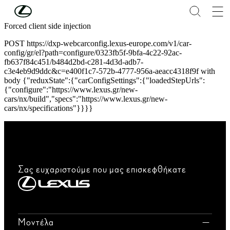
Συνέχεια στο κύριο περιεχόμενο
(Πατήστε enter)
Forced client side injection
POST https://dxp-webcarconfig.lexus-europe.com/v1/car-
config/gr/el?path=configure/0323fb5f-9bfa-4c22-92ac-
fb637f84c451/b484d2bd-c281-4d3d-adb7-
c3e4eb9d9ddc&c=e400f1c7-572b-4777-956a-aeacc4318f9f with
body {"reduxState":{"carConfigSettings":{"loadedStepUrls":
{"configure":"https://www.lexus.gr/new-
cars/nx/build","specs":"https://www.lexus.gr/new-
cars/nx/specifications"}}}}
Σας ευχαριστούμε που μας επισκεφθήκατε
Μοντέλα