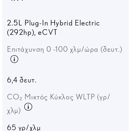
2.5L Plug-In Hybrid Electric
(292hp)
,
eCVT
Επιτάχυνση 0 -100 χλμ/ώρα (δευτ.)
Κατανάλωση καυσίμου
6,4 δευτ.
CO₂ Μικτός Κύκλος WLTP (γρ/
Κατανάλωση καυσίμου
χλμ)
65 γρ/χλμ