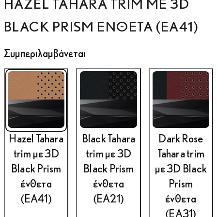
HAZEL TAHARA TRIM ΜΕ 3D
Προηγούμενο
Επόμενο
BLACK PRISM ΈΝΘΕΤΑ (EA41)
Συμπεριλαμβάνεται
Hazel Tahara
Black Tahara
Dark Rose
trim με 3D
trim με 3D
Tahara trim
Black Prism
Black Prism
με 3D Black
ένθετα
ένθετα
Prism
(EA41)
(EA21)
ένθετα
(EA31)