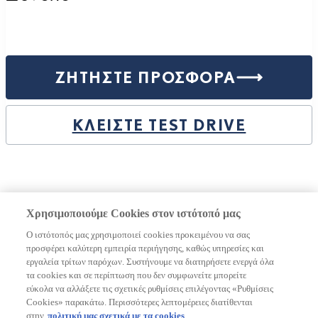
ΖΗΤΗΣΤΕ ΠΡΟΣΦΟΡΑ
ΚΛΕΙΣΤΕ TEST DRIVE
Χρησιμοποιούμε Cookies στον ιστότοπό μας
Forced client side injection
Ο ιστότοπός μας χρησιμοποιεί cookies προκειμένου να σας
προσφέρει καλύτερη εμπειρία περιήγησης, καθώς υπηρεσίες και
POST https://dxp-webcarconfig.lexus-europe.com/v1/car-
εργαλεία τρίτων παρόχων. Συστήνουμε να διατηρήσετε ενεργά όλα
config/gr/el?path=configure/0323fb5f-9bfa-4c22-92ac-
τα cookies και σε περίπτωση που δεν συμφωνείτε μπορείτε
fb637f84c451/4f70a8ee-b085-48cc-999d-
εύκολα να αλλάξετε τις σχετικές ρυθμίσεις επιλέγοντας «Ρυθμίσεις
583aafd00dca&c=287c4649-4e62-4ab2-af2f-c18fefe81311 with
Cookies» παρακάτω. Περισσότερες λεπτομέρειες διατίθενται
body {"reduxState":{"carConfigSettings":{"loadedStepUrls":
στην
πολιτική μας σχετικά με τα cookies