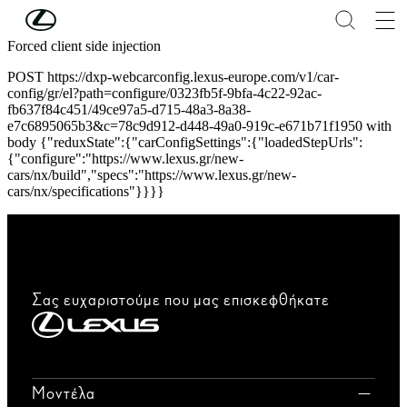
Συνέχεια στο κύριο περιεχόμενο
(Πατήστε enter)
Forced client side injection
POST https://dxp-webcarconfig.lexus-europe.com/v1/car-
config/gr/el?path=configure/0323fb5f-9bfa-4c22-92ac-
fb637f84c451/49ce97a5-d715-48a3-8a38-
e7c6895065b3&c=78c9d912-d448-49a0-919c-e671b71f1950 with
body {"reduxState":{"carConfigSettings":{"loadedStepUrls":
{"configure":"https://www.lexus.gr/new-
cars/nx/build","specs":"https://www.lexus.gr/new-
cars/nx/specifications"}}}}
Σας ευχαριστούμε που μας επισκεφθήκατε
Μοντέλα