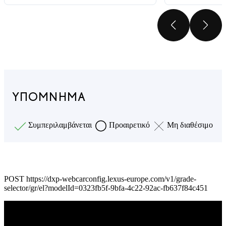
ΠΡΟΗΓ
ΕΠ
ΥΠΌΜΝΗΜΑ
Συμπεριλαμβάνεται
Προαιρετικό
Μη διαθέσιμο
POST https://dxp-webcarconfig.lexus-europe.com/v1/grade-
selector/gr/el?modelId=0323fb5f-9bfa-4c22-92ac-fb637f84c451