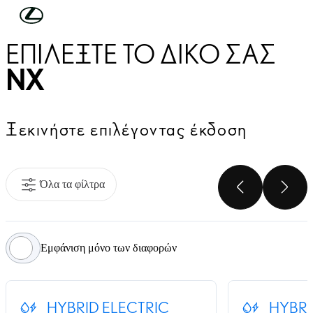
Συνέχεια στο κύριο περιεχόμενο
(Πατήστε enter)
ΕΠΙΛΈΞΤΕ ΤΟ ΔΙΚΌ ΣΑΣ
NX
Ξεκινήστε επιλέγοντας έκδοση
Όλα τα φίλτρα
ΠΡΟΗΓ
ΕΠ
Εμφάνιση μόνο των διαφορών
HYBRID ELECTRIC
HYBRI