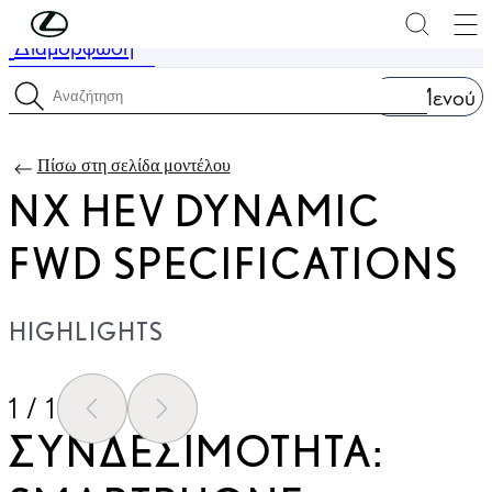
Συνέχεια στο κύριο περιεχόμενο
(Πατήστε enter)
Διαμόρφωση
Η τιμή ενημερώθηκε Η τιμή της διαμόρφωσής σας είναι 63.300 €
Μενού
Προδιαγραφές αναζήτησης
Πίσω στη σελίδα μοντέλου
NX HEV DYNAMIC
FWD SPECIFICATIONS
HIGHLIGHTS
1 / 1
ΠΡΟΗΓΟΎΜΕΝΟ
ΕΠΌΜΕΝΟ
ΣΥΝΔΕΣΙΜΟΤΗΤΑ: