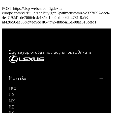
POST https://dxp-webcarconfig.lexus-
europe.com/v1/BuildAndBuy/gr/el?path=customize/e327f097-aecf-
4ea7-92d1-de76664cdc18/ba1b94cd-be62-4781-8a53-
af420c95aa55&c=ed9ce4f6-4f42-4b8c-a15a-08aa613cefd1
Σας ευχαριστούμε που μας επισκεφθήκατε
Μοντέλα
LBX
UX
NX
RZ