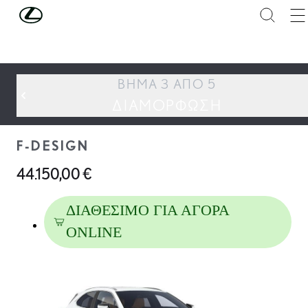
Συνέχεια στο κύριο περιεχόμενο
(Πατήστε enter)
ΒΉΜΑ 3 ΑΠΌ 5
UX
ΔΙΑΜΌΡΦΩΣΗ
F-DESIGN
UX
44.150,00 €
F-Design
ΔΙΑΘΈΣΙΜΟ ΓΙΑ ΑΓΟΡΆ
ΔΙΑΜΌΡΦΩΣΗ
ONLINE
ΑΠΟΘΉΚΕΥΣΗ
ΠΑΡΑΓΓΕΛΊΑ