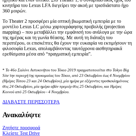
κινητήρα του Lexus LFA διεγείρει την ακοή με τρισδιάστατο ήχο
360 μοιρών.
Το Theater 2 προσφέρει μία οπτική βιωματική εμπειρία με το
μοντέλο Lexus LC μέσω χαρτογράφησης προβολής (projection
mapping) – που μεταβάλλει την εμφάνισή του ανάλογα με την ώρα
της ημέρας και τη γωνία θέασης. Με αυτή τη διάταξη του
περιπτέρου, οι επισκέπτες θα έχουν την ευκαιρία να εκτιμήσουν τη
φιλοσοφία Lexus, απολαμβάνοντας ταυτόχρονα αισθητηριακά
ερεθίσματα μέσα από “πραγματική εμπειρία”.
*
Το 46ο Σαλόνι Αυτοκινήτου του Τόκιο 2019 πραγματοποιείται στο Tokyo Big
Site την περιοχή της προκυμαίας του Τόκιο, από 23 Οκτωβρίου έως 4 Νοεμβρίου
(Ημέρες Τύπου 23 και 24 Οκτωβρίου), μία ημέρα με εξέχοντες προσκεκλημένους
στις 24 Οκτωβρίου, μία ημέρα αβάν πρεμιέρ στις 25 Οκτωβρίου, και Ημέρες
Κοινού από 25 Οκτωβρίου - 4 Νοεμβρίου.
ΔΙΑΒΑΣΤΕ ΠΕΡΙΣΣΟΤΕΡΑ
Ανακαλύψτε
Ζητήστε προσφορά
Κλείστε Test Drive