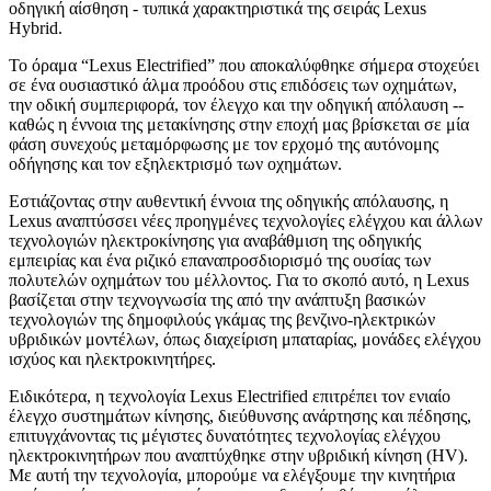
οδηγική αίσθηση - τυπικά χαρακτηριστικά της σειράς Lexus
Hybrid.
Το όραμα “Lexus Electrified” που αποκαλύφθηκε σήμερα στοχεύει
σε ένα ουσιαστικό άλμα προόδου στις επιδόσεις των οχημάτων,
την οδική συμπεριφορά, τον έλεγχο και την οδηγική απόλαυση --
καθώς η έννοια της μετακίνησης στην εποχή μας βρίσκεται σε μία
φάση συνεχούς μεταμόρφωσης με τον ερχομό της αυτόνομης
οδήγησης και τον εξηλεκτρισμό των οχημάτων.
Εστιάζοντας στην αυθεντική έννοια της οδηγικής απόλαυσης, η
Lexus αναπτύσσει νέες προηγμένες τεχνολογίες ελέγχου και άλλων
τεχνολογιών ηλεκτροκίνησης για αναβάθμιση της οδηγικής
εμπειρίας και ένα ριζικό επαναπροσδιορισμό της ουσίας των
πολυτελών οχημάτων του μέλλοντος. Για το σκοπό αυτό, η Lexus
βασίζεται στην τεχνογνωσία της από την ανάπτυξη βασικών
τεχνολογιών της δημοφιλούς γκάμας της βενζινο-ηλεκτρικών
υβριδικών μοντέλων, όπως διαχείριση μπαταρίας, μονάδες ελέγχου
ισχύος και ηλεκτροκινητήρες.
Ειδικότερα, η τεχνολογία Lexus Electrified επιτρέπει τον ενιαίο
έλεγχο συστημάτων κίνησης, διεύθυνσης ανάρτησης και πέδησης,
επιτυγχάνοντας τις μέγιστες δυνατότητες τεχνολογίας ελέγχου
ηλεκτροκινητήρων που αναπτύχθηκε στην υβριδική κίνηση (HV).
Με αυτή την τεχνολογία, μπορούμε να ελέγξουμε την κινητήρια