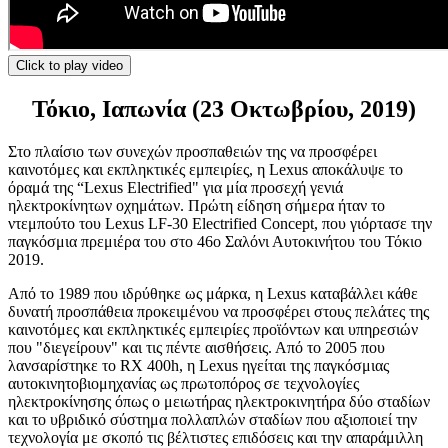
Click to play video
Τόκιο, Ιαπωνία (23 Οκτωβρίου, 2019)
Στο πλαίσιο των συνεχών προσπαθειών της να προσφέρει
καινοτόμες και εκπληκτικές εμπειρίες, η Lexus αποκάλυψε το
όραμά της “Lexus Electrified" για μία προσεχή γενιά
ηλεκτροκίνητων οχημάτων. Πρώτη είδηση σήμερα ήταν το
ντεμπούτο του Lexus LF-30 Electrified Concept, που γιόρτασε την
παγκόσμια πρεμιέρα του στο 46ο Σαλόνι Αυτοκινήτου του Τόκιο
2019.
Από το 1989 που ιδρύθηκε ως μάρκα, η Lexus καταβάλλει κάθε
δυνατή προσπάθεια προκειμένου να προσφέρει στους πελάτες της
καινοτόμες και εκπληκτικές εμπειρίες προϊόντων και υπηρεσιών
που "διεγείρουν" και τις πέντε αισθήσεις. Από το 2005 που
λανσαρίστηκε το RX 400h, η Lexus ηγείται της παγκόσμιας
αυτοκινητοβιομηχανίας ως πρωτοπόρος σε τεχνολογίες
ηλεκτροκίνησης όπως ο μειωτήρας ηλεκτροκινητήρα δύο σταδίων
και το υβριδικό σύστημα πολλαπλών σταδίων που αξιοποιεί την
τεχνολογία με σκοπό τις βέλτιστες επιδόσεις και την απαράμιλλη