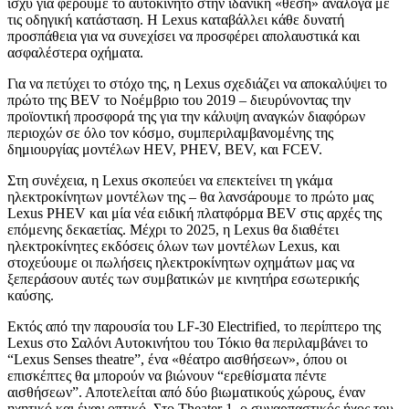
ισχύ για φέρουμε το αυτοκίνητο στην ιδανική «θέση» ανάλογα με
τις οδηγική κατάσταση. Η Lexus καταβάλλει κάθε δυνατή
προσπάθεια για να συνεχίσει να προσφέρει απολαυστικά και
ασφαλέστερα οχήματα.
Για να πετύχει το στόχο της, η Lexus σχεδιάζει να αποκαλύψει το
πρώτο της BEV το Νοέμβριο του 2019 – διευρύνοντας την
προϊοντική προσφορά της για την κάλυψη αναγκών διαφόρων
περιοχών σε όλο τον κόσμο, συμπεριλαμβανομένης της
δημιουργίας μοντέλων HEV, PHEV, BEV, και FCEV.
Στη συνέχεια, η Lexus σκοπεύει να επεκτείνει τη γκάμα
ηλεκτροκίνητων μοντέλων της – θα λανσάρουμε το πρώτο μας
Lexus PHEV και μία νέα ειδική πλατφόρμα BEV στις αρχές της
επόμενης δεκαετίας. Μέχρι το 2025, η Lexus θα διαθέτει
ηλεκτροκίνητες εκδόσεις όλων των μοντέλων Lexus, και
στοχεύουμε οι πωλήσεις ηλεκτροκίνητων οχημάτων μας να
ξεπεράσουν αυτές των συμβατικών με κινητήρα εσωτερικής
καύσης.
Εκτός από την παρουσία του LF-30 Electrified, το περίπτερο της
Lexus στο Σαλόνι Αυτοκινήτου του Τόκιο θα περιλαμβάνει το
“Lexus Senses theatre”, ένα «θέατρο αισθήσεων», όπου οι
επισκέπτες θα μπορούν να βιώνουν “ερεθίσματα πέντε
αισθήσεων”. Αποτελείται από δύο βιωματικούς χώρους, έναν
ηχητικό και έναν οπτικό. Στο Theater 1, ο συναρπαστικός ήχος του