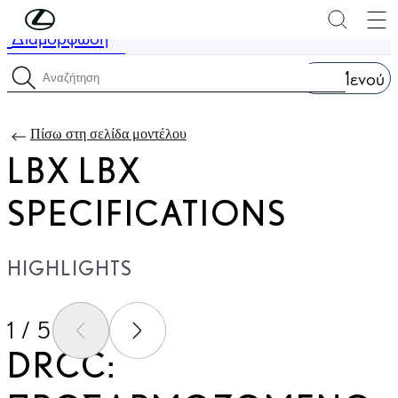
Συνέχεια στο κύριο περιεχόμενο
(Πατήστε enter)
Διαμόρφωση
Η τιμή ενημερώθηκε Η τιμή της διαμόρφωσής σας είναι 31.600 €
Μενού
Προδιαγραφές αναζήτησης
Πίσω στη σελίδα μοντέλου
LBX LBX
SPECIFICATIONS
HIGHLIGHTS
1 / 5
ΠΡΟΗΓΟΎΜΕΝΟ
ΕΠΌΜΕΝΟ
DRCC: