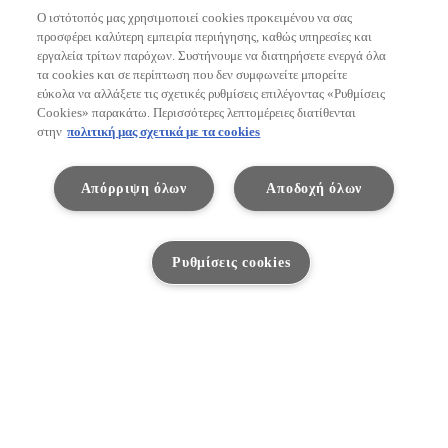
Ο ιστότοπός μας χρησιμοποιεί cookies προκειμένου να σας
προσφέρει καλύτερη εμπειρία περιήγησης, καθώς υπηρεσίες και
εργαλεία τρίτων παρόχων. Συστήνουμε να διατηρήσετε ενεργά όλα
τα cookies και σε περίπτωση που δεν συμφωνείτε μπορείτε
εύκολα να αλλάξετε τις σχετικές ρυθμίσεις επιλέγοντας «Ρυθμίσεις
Cookies» παρακάτω. Περισσότερες λεπτομέρειες διατίθενται
στην
πολιτική μας σχετικά με τα cookies
Αυτό το σύστημα χρησιμοποιεί αισθητήρα
ραντάρ με ακρίβεια χιλιοστού και κάμερα για
Απόρριψη όλων
Αποδοχή όλων
να ανιχνεύσει το προπορευόμενο όχημα και να
διατηρήσει την κατάλληλη απόσταση. Εάν το
Ρυθμίσεις cookies
προπορευόμενο όχημα σταματήσει, θα
σταματήσει και το LBX. Όταν το
προπορευόμενο όχημα απομακρυνθεί, θα
ξεκινήσει ξανά να επιταχύνει αυτόματα και το
LBX. Το σύστημα αναγνωρίζει γρήγορα τη
μείωση της κυκλοφορίας εμπρός και σε