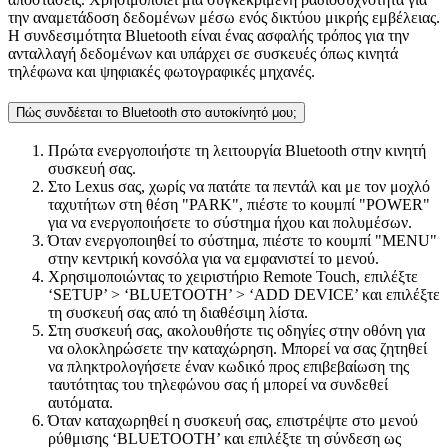
την αναμετάδοση δεδομένων μέσω ενός δικτύου μικρής εμβέλειας.
Η συνδεσιμότητα Bluetooth είναι ένας ασφαλής τρόπος για την
ανταλλαγή δεδομένων και υπάρχει σε συσκευές όπως κινητά
τηλέφωνα και ψηφιακές φωτογραφικές μηχανές.
Πώς συνδέεται το Bluetooth στο αυτοκίνητό μου;
Πρώτα ενεργοποιήστε τη λειτουργία Bluetooth στην κινητή
συσκευή σας.
Στο Lexus σας, χωρίς να πατάτε τα πεντάλ και με τον μοχλό
ταχυτήτων στη θέση "PARK", πιέστε το κουμπί "POWER"
για να ενεργοποιήσετε το σύστημα ήχου και πολυμέσων.
Όταν ενεργοποιηθεί το σύστημα, πιέστε το κουμπί "MENU"
στην κεντρική κονσόλα για να εμφανιστεί το μενού.
Χρησιμοποιώντας το χειριστήριο Remote Touch, επιλέξτε
‘SETUP’ > ‘BLUETOOTH’ > ‘ADD DEVICE’ και επιλέξτε
τη συσκευή σας από τη διαθέσιμη λίστα.
Στη συσκευή σας, ακολουθήστε τις οδηγίες στην οθόνη για
να ολοκληρώσετε την καταχώρηση. Μπορεί να σας ζητηθεί
να πληκτρολογήσετε έναν κωδικό προς επιβεβαίωση της
ταυτότητας του τηλεφώνου σας ή μπορεί να συνδεθεί
αυτόματα.
Όταν καταχωρηθεί η συσκευή σας, επιστρέψτε στο μενού
ρύθμισης ‘BLUETOOTH’ και επιλέξτε τη σύνδεση ως