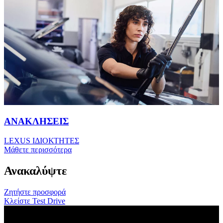
ΑΝΑΚΛΗΣΕΙΣ
LEXUS IΔΙΟΚΤΗΤΕΣ
Μάθετε περισσότερα
Ανακαλύψτε
Ζητήστε προσφορά
Κλείστε Test Drive