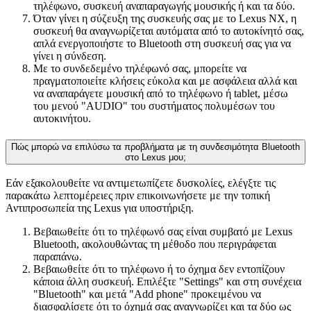
τηλέφωνο, συσκευή αναπαραγωγής μουσικής ή και τα δύο.
Όταν γίνει η σύζευξη της συσκευής σας με το Lexus ΝΧ, η
συσκευή θα αναγνωρίζεται αυτόματα από το αυτοκίνητό σας,
απλά ενεργοποιήστε το Bluetooth στη συσκευή σας για να
γίνει η σύνδεση.
Με το συνδεδεμένο τηλέφωνό σας, μπορείτε να
πραγματοποιείτε κλήσεις εύκολα και με ασφάλεια αλλά και
να αναπαράγετε μουσική από το τηλέφωνο ή tablet, μέσω
του μενού "AUDIO" του συστήματος πολυμέσων του
αυτοκινήτου.
Πώς μπορώ να επιλύσω τα προβλήματα με τη συνδεσιμότητα Bluetooth
στο Lexus μου;
Εάν εξακολουθείτε να αντιμετωπίζετε δυσκολίες, ελέγξτε τις
παρακάτω λεπτομέρειες πριν επικοινωνήσετε με την τοπική
Αντιπροσωπεία της Lexus για υποστήριξη.
Βεβαιωθείτε ότι το τηλέφωνό σας είναι συμβατό με Lexus
Bluetooth, ακολουθώντας τη μέθοδο που περιγράφεται
παραπάνω.
Βεβαιωθείτε ότι το τηλέφωνο ή το όχημα δεν εντοπίζουν
κάποια άλλη συσκευή. Επιλέξτε "Settings" και στη συνέχεια
"Bluetooth" και μετά "Add phone" προκειμένου να
διασφαλίσετε ότι το όχημά σας αναγνωρίζει και τα δύο ως