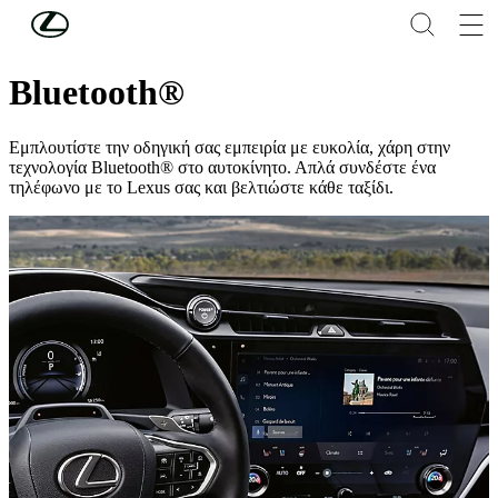
Συνέχεια στο κύριο περιεχόμενο
(Πατήστε enter)
Συνδεδεμένες Υπηρεσίες & Πολυμέσα
Bluetooth®
Εμπλουτίστε την οδηγική σας εμπειρία με ευκολία, χάρη στην
τεχνολογία Bluetooth® στο αυτοκίνητο. Απλά συνδέστε ένα
τηλέφωνο με το Lexus σας και βελτιώστε κάθε ταξίδι.