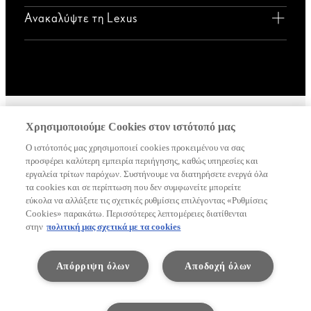
Ανακαλύψτε τη Lexus
Χρησιμοποιούμε Cookies στον ιστότοπό μας
Γενική πολιτική απορρήτου
Όροι χρήσης
Δήλωση απορρήτου
Ο ιστότοπός μας χρησιμοποιεί cookies προκειμένου να σας
προσφέρει καλύτερη εμπειρία περιήγησης, καθώς υπηρεσίες και
Ειδοποίηση για τον Νόμο Διαμοιρασμού Δεδομένων
εργαλεία τρίτων παρόχων. Συστήνουμε να διατηρήσετε ενεργά όλα
Δήλωση Συμμόρφωσης Προσβασιμότητας
τα cookies και σε περίπτωση που δεν συμφωνείτε μπορείτε
εύκολα να αλλάξετε τις σχετικές ρυθμίσεις επιλέγοντας «Ρυθμίσεις
Ολα τα δικαιώματα διατηρούνται. © Lexus 2026 -
Cookies» παρακάτω. Περισσότερες λεπτομέρειες διατίθενται
στην
πολιτική μας σχετικά με τα cookies
ΤΟΥΟΤΑ ΕΛΛΑΣ, Ανώνυμος Βιομηχανική και
Εμπορική Εταιρεία Αυτοκινήτων και Μηχανημάτων
ΕΔΡΑ: Άνδρου 8, Γλυκά Νερά, 15354 ΑΡ. Γ.Ε.ΜΗ.
Απόρριψη όλων
Αποδοχή όλων
000385201000