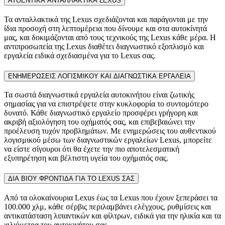
ΑΥΘΕΝΤΙΚΑ ΑΝΤΑΛΛΑΚΤΙΚΑ LEXUS
Τα ανταλλακτικά της Lexus σχεδιάζονται και παράγονται με την
ίδια προσοχή στη λεπτομέρεια που δίνουμε και στα αυτοκίνητά
μας, και δοκιμάζονται από τους τεχνικούς της Lexus κάθε μέρα. Η
αντιπροσωπεία της Lexus διαθέτει διαγνωστικό εξοπλισμό και
εργαλεία ειδικά σχεδιασμένα για το Lexus σας.
ΕΝΗΜΕΡΩΣΕΙΣ ΛΟΓΙΣΜΙΚΟΥ ΚΑΙ ΔΙΑΓΝΩΣΤΙΚΑ ΕΡΓΑΛΕΙΑ
Τα σωστά διαγνωστικά εργαλεία αυτοκινήτου είναι ζωτικής
σημασίας για να επιστρέψετε στην κυκλοφορία το συντομότερο
δυνατό. Κάθε διαγνωστικό εργαλείο προσφέρει γρήγορη και
ακριβή αξιολόγηση του οχήματός σας, και επιβεβαιώνει την
προέλευση τυχόν προβλημάτων. Με ενημερώσεις του αυθεντικού
λογισμικού μέσω των διαγνωστικών εργαλείων Lexus, μπορείτε
να είστε σίγουροι ότι θα έχετε την πιο αποτελεσματική
εξυπηρέτηση και βέλτιστη υγεία του οχήματός σας.
ΔΙΑ ΒΙΟΥ ΦΡΟΝΤΙΔΑ ΓΙΑ ΤΟ LEXUS ΣΑΣ
Από τα ολοκαίνουρια Lexus έως τα Lexus που έχουν ξεπεράσει τα
100.000 χλμ, κάθε σέρβις περιλαμβάνει ελέγχους, ρυθμίσεις και
αντικατάσταση λιπαντικών και φίλτρων, ειδικά για την ηλικία και τα
χιλιόμετρα του αυτοκινήτου σας.