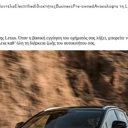
οντέλα
Electrified
Ιδιοκτήτες
Business
Pre-owned
Ανακαλύψτε τη L
ης Lexus. Όταν η βασική εγγύηση του οχήματός σας λήξει, μπορείτε
ια καθ’ όλη τη διάρκεια ζωής του αυτοκινήτου σας.