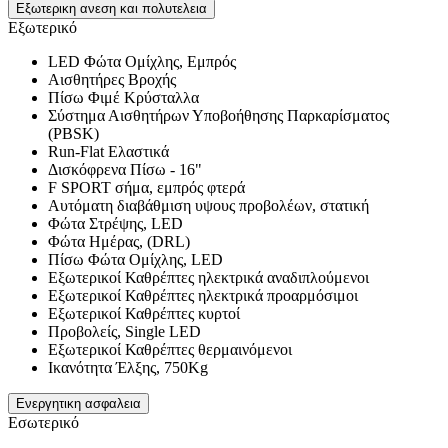
Εξωτερικη ανεση και πολυτελεια
Εξωτερικό
LED Φώτα Ομίχλης, Εμπρός
Αισθητήρες Βροχής
Πίσω Φιμέ Κρύσταλλα
Σύστημα Αισθητήρων Υποβοήθησης Παρκαρίσματος
(PBSK)
Run-Flat Ελαστικά
Δισκόφρενα Πίσω - 16"
F SPORT σήμα, εμπρός φτερά
Αυτόματη διαβάθμιση υψους προβολέων, στατική
Φώτα Στρέψης, LED
Φώτα Ημέρας, (DRL)
Πίσω Φώτα Ομίχλης, LED
Εξωτερικοί Καθρέπτες ηλεκτρικά αναδιπλούμενοι
Εξωτερικοί Καθρέπτες ηλεκτρικά προαρμόσιμοι
Εξωτερικοί Καθρέπτες κυρτοί
Προβολείς, Single LED
Εξωτερικοί Καθρέπτες θερμαινόμενοι
Ικανότητα Έλξης, 750Kg
Ενεργητικη ασφαλεια
Εσωτερικό