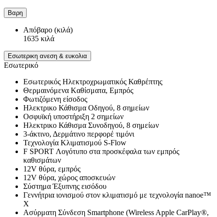
Βαρη
Απόβαρο (κιλά)
1635 κιλά
Εσωτερικη ανεση & ευκολια
Εσωτερικό
Εσωτερικός Ηλεκτροχρωματικός Καθρέπτης
Θερμαινόμενα Kαθίσματα, Εμπρός
Φωτιζόμενη είσοδος
Ηλεκτρικο Κάθισμα Oδηγού, 8 σημείων
Οσφυϊκή υποστήριξη 2 σημείων
Ηλεκτρικο Κάθισμα Συνοδηγού, 8 σημείων
3-άκτινο, Δερμάτινο περφορέ τιμόνι
Τεχνολογία Κλιματισμού S-Flow
F SPORT Λογότυπο στα προσκέφαλα των εμπρός
καθισμάτων
12V θύρα, εμπρός
12V θύρα, χώρος αποσκευών
Σύστημα Έξυπνης εισόδου
Γεννήτρια ιονισμού στον κλιματισμό με τεχνολογία nanoe™
X
Ασύρματη Σύνδεση Smartphone (Wireless Apple CarPlay®,