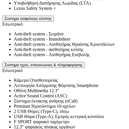
Υποβοήθηση Διατήρησης Λωρίδας (LTA)
Lexus Safety System +
Συστημα ασφαλειας κλοπης
Εσωτερικό
Anti-theft system - Σειρήνα
Anti-theft system - Immobiliser
Anti-theft system - Αισθητήρας Θραύσης Κρυστάλλων
Anti-theft system - αισθητήρας κλίσης
Anti-theft system - Αισθητήρας Εισβολής
Συστημα ηχου, επικοινωνιας & πληροφορησης
Εσωτερικό
Κάμερα Οπισθοπορείας
Λειτουργία Ασύρματης Φόρτισης Smartphone
Οθόνη Multimedia 12.3''
Active Sound Control (ASC)
Σύστημα έκτακτης ανάγκης (eCall)
Premium Ηχοσύστημα 10-ηχείων
2 USB Θύρες (Type-C), πίσω
USB Θύρα (Type-A), Εμπρός κεντρική κονσόλα
F SPORT ψηφιακό ταχύμετρο
12.3" ψηφιακός πίνακας οργάνων