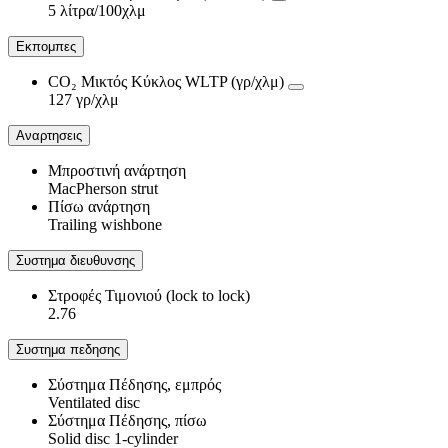
5 λίτρα/100χλμ
Εκπομπες
CO₂ Μικτός Κύκλος WLTP (γρ/χλμ)
127 γρ/χλμ
Αναρτησεις
Μπροστινή ανάρτηση
MacPherson strut
Πίσω ανάρτηση
Trailing wishbone
Συστημα διευθυνσης
Στροφές Τιμονιού (lock to lock)
2.76
Συστημα πεδησης
Σύστημα Πέδησης, εμπρός
Ventilated disc
Σύστημα Πέδησης, πίσω
Solid disc 1-cylinder