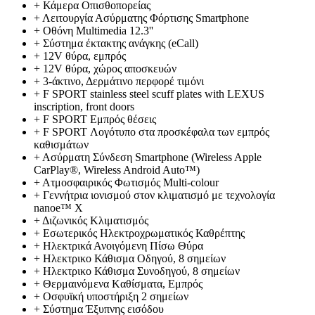
+
Κάμερα Οπισθοπορείας
+
Λειτουργία Ασύρματης Φόρτισης Smartphone
+
Οθόνη Multimedia 12.3''
+
Σύστημα έκτακτης ανάγκης (eCall)
+
12V θύρα, εμπρός
+
12V θύρα, χώρος αποσκευών
+
3-άκτινο, Δερμάτινο περφορέ τιμόνι
+
F SPORT stainless steel scuff plates with LEXUS
inscription, front doors
+
F SPORT Εμπρός θέσεις
+
F SPORT Λογότυπο στα προσκέφαλα των εμπρός
καθισμάτων
+
Ασύρματη Σύνδεση Smartphone (Wireless Apple
CarPlay®, Wireless Android Auto™)
+
Ατμοσφαιρικός Φωτισμός Multi-colour
+
Γεννήτρια ιονισμού στον κλιματισμό με τεχνολογία
nanoe™ X
+
Διζωνικός Κλιματισμός
+
Εσωτερικός Ηλεκτροχρωματικός Καθρέπτης
+
Ηλεκτρικά Ανοιγόμενη Πίσω Θύρα
+
Ηλεκτρικο Κάθισμα Oδηγού, 8 σημείων
+
Ηλεκτρικο Κάθισμα Συνοδηγού, 8 σημείων
+
Θερμαινόμενα Kαθίσματα, Εμπρός
+
Οσφυϊκή υποστήριξη 2 σημείων
+
Σύστημα Έξυπνης εισόδου