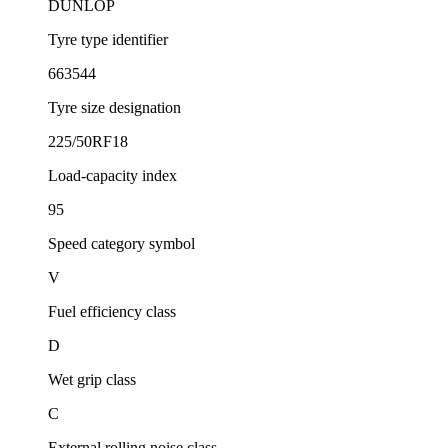
DUNLOP
Tyre type identifier
663544
Tyre size designation
225/50RF18
Load-capacity index
95
Speed category symbol
V
Fuel efficiency class
D
Wet grip class
C
External rolling noise class