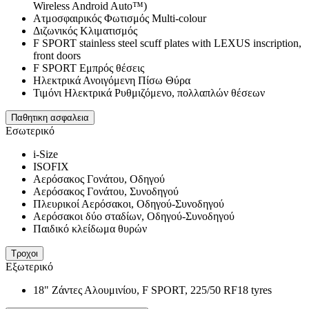
Wireless Android Auto™)
Ατμοσφαιρικός Φωτισμός Multi-colour
Διζωνικός Κλιματισμός
F SPORT stainless steel scuff plates with LEXUS inscription,
front doors
F SPORT Εμπρός θέσεις
Ηλεκτρικά Ανοιγόμενη Πίσω Θύρα
Τιμόνι Ηλεκτρικά Ρυθμιζόμενο, πολλαπλών θέσεων
Παθητικη ασφαλεια
Εσωτερικό
i-Size
ISOFIX
Αερόσακος Γονάτου, Οδηγού
Αερόσακος Γονάτου, Συνοδηγού
Πλευρικοί Αερόσακοι, Οδηγού-Συνοδηγού
Αερόσακοι δύο σταδίων, Οδηγού-Συνοδηγού
Παιδικό κλείδωμα θυρών
Τροχοι
Εξωτερικό
18" Ζάντες Αλουμινίου, F SPORT, 225/50 RF18 tyres