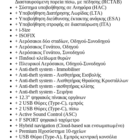
Διασταυρούμενη πορεία πίσω, με πέδησης (RCTAB)
+
Σύστημα υποβοήθησης σε Ανηφόρα (HAC)
+
Υποβοήθηση Διατήρησης Λωρίδας (LTA)
+
Υποβοήθηση διεύθυνσης έκτακτης ανάγκης (ESA)
+
Υποβοήθηση στροφής σε διασταύρωση (ITA)
+
i-Size
+
ISOFIX
+
Αερόσακοι δύο σταδίων, Οδηγού-Συνοδηγού
+
Αερόσακος Γονάτου, Οδηγού
+
Αερόσακος Γονάτου, Συνοδηγού
+
Παιδικό κλείδωμα θυρών
+
Πλευρικοί Αερόσακοι, Οδηγού-Συνοδηγού
+
Anti-theft system - Immobiliser
+
Anti-theft system - Αισθητήρας Εισβολής
+
Anti-theft system - Αισθητήρας Θραύσης Κρυστάλλων
+
Anti-theft system - αισθητήρας κλίσης
+
Anti-theft system - Σειρήνα
+
12.3" ψηφιακός πίνακας οργάνων
+
2 USB Θύρες (Type-C), εμπρός
+
2 USB Θύρες (Type-C), πίσω
+
Active Sound Control (ASC)
+
F SPORT ψηφιακό ταχύμετρο
+
Hybrid navigation (Cloud-based και ενσωματωμένο)
+
Premium Ηχοσύστημα 10-ηχείων
+
USB Θύρα (Type-A), Εμπρός κεντρική κονσόλα