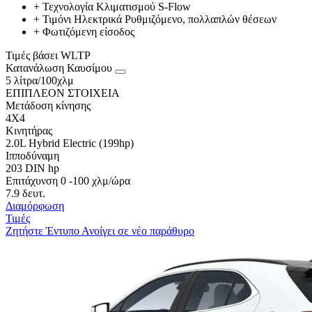
+
Τεχνολογία Κλιματισμού S-Flow
+
Τιμόνι Ηλεκτρικά Ρυθμιζόμενο, πολλαπλών θέσεων
+
Φωτιζόμενη είσοδος
Τιμές βάσει WLTP
Κατανάλωση Καυσίμου
5 λίτρα/100χλμ
ΕΠΙΠΛΕΟΝ ΣΤΟΙΧΕΙΑ
Μετάδοση κίνησης
4X4
Κινητήρας
2.0L Hybrid Electric (199hp)
Ιπποδύναμη
203 DIN hp
Επιτάχυνση 0 -100 χλμ/ώρα
7.9 δευτ.
Διαμόρφωση
Τιμές
Ζητήστε Έντυπο
Ανοίγει σε νέο παράθυρο