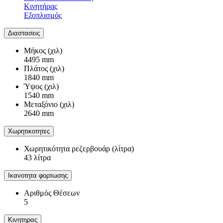
Κινητήρας
Εξοπλισμός
Διαστασεις
Μήκος (χιλ)
4495 mm
Πλάτος (χιλ)
1840 mm
Ύψος (χιλ)
1540 mm
Μεταξόνιο (χιλ)
2640 mm
Χωρητικοτητες
Χωρητικότητα ρεζερβουάρ (λίτρα)
43 λίτρα
Ικανοτητα φορτωσης
Αριθμός Θέσεων
5
Κινητηρας