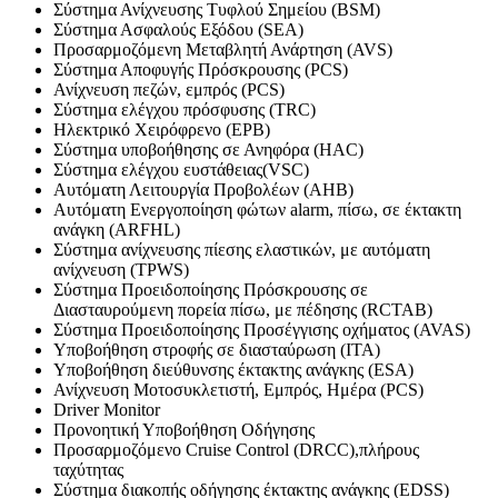
Σύστημα Ανίχνευσης Τυφλού Σημείου (BSM)
Σύστημα Ασφαλούς Εξόδου (SEA)
Προσαρμοζόμενη Μεταβλητή Ανάρτηση (AVS)
Σύστημα Αποφυγής Πρόσκρουσης (PCS)
Ανίχνευση πεζών, εμπρός (PCS)
Σύστημα ελέγχου πρόσφυσης (TRC)
Ηλεκτρικό Χειρόφρενο (EPB)
Σύστημα υποβοήθησης σε Ανηφόρα (HAC)
Σύστημα ελέγχου ευστάθειας(VSC)
Αυτόματη Λειτουργία Προβολέων (AHB)
Αυτόματη Ενεργοποίηση φώτων alarm, πίσω, σε έκτακτη
ανάγκη (ARFHL)
Σύστημα ανίχνευσης πίεσης ελαστικών, με αυτόματη
ανίχνευση (TPWS)
Σύστημα Προειδοποίησης Πρόσκρουσης σε
Διασταυρούμενη πορεία πίσω, με πέδησης (RCTAB)
Σύστημα Προειδοποίησης Προσέγγισης οχήματος (AVAS)
Υποβοήθηση στροφής σε διασταύρωση (ITA)
Υποβοήθηση διεύθυνσης έκτακτης ανάγκης (ESA)
Ανίχνευση Μοτοσυκλετιστή, Εμπρός, Ημέρα (PCS)
Driver Monitor
Προνοητική Υποβοήθηση Οδήγησης
Προσαρμοζόμενο Cruise Control (DRCC),πλήρους
ταχύτητας
Σύστημα διακοπής οδήγησης έκτακτης ανάγκης (EDSS)