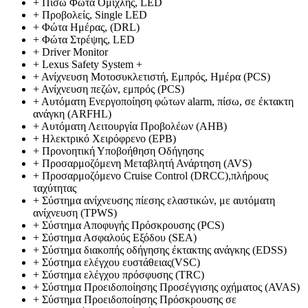
+
Πίσω Φώτα Ομίχλης, LED
+
Προβολείς, Single LED
+
Φώτα Ημέρας, (DRL)
+
Φώτα Στρέψης, LED
+
Driver Monitor
+
Lexus Safety System +
+
Ανίχνευση Μοτοσυκλετιστή, Εμπρός, Ημέρα (PCS)
+
Ανίχνευση πεζών, εμπρός (PCS)
+
Αυτόματη Ενεργοποίηση φώτων alarm, πίσω, σε έκτακτη
ανάγκη (ARFHL)
+
Αυτόματη Λειτουργία Προβολέων (AHB)
+
Ηλεκτρικό Χειρόφρενο (EPB)
+
Προνοητική Υποβοήθηση Οδήγησης
+
Προσαρμοζόμενη Μεταβλητή Ανάρτηση (AVS)
+
Προσαρμοζόμενο Cruise Control (DRCC),πλήρους
ταχύτητας
+
Σύστημα ανίχνευσης πίεσης ελαστικών, με αυτόματη
ανίχνευση (TPWS)
+
Σύστημα Αποφυγής Πρόσκρουσης (PCS)
+
Σύστημα Ασφαλούς Εξόδου (SEA)
+
Σύστημα διακοπής οδήγησης έκτακτης ανάγκης (EDSS)
+
Σύστημα ελέγχου ευστάθειας(VSC)
+
Σύστημα ελέγχου πρόσφυσης (TRC)
+
Σύστημα Προειδοποίησης Προσέγγισης οχήματος (AVAS)
+
Σύστημα Προειδοποίησης Πρόσκρουσης σε