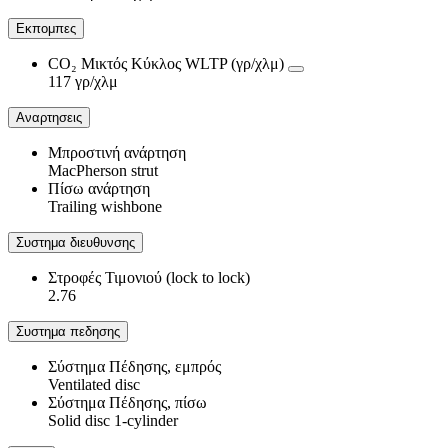
Εκπομπες
CO₂ Μικτός Κύκλος WLTP (γρ/χλμ)
117 γρ/χλμ
Αναρτησεις
Μπροστινή ανάρτηση
MacPherson strut
Πίσω ανάρτηση
Trailing wishbone
Συστημα διευθυνσης
Στροφές Τιμονιού (lock to lock)
2.76
Συστημα πεδησης
Σύστημα Πέδησης, εμπρός
Ventilated disc
Σύστημα Πέδησης, πίσω
Solid disc 1-cylinder