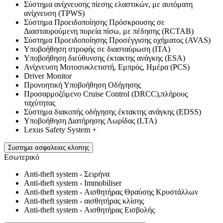
Σύστημα ανίχνευσης πίεσης ελαστικών, με αυτόματη
ανίχνευση (TPWS)
Σύστημα Προειδοποίησης Πρόσκρουσης σε
Διασταυρούμενη πορεία πίσω, με πέδησης (RCTAB)
Σύστημα Προειδοποίησης Προσέγγισης οχήματος (AVAS)
Υποβοήθηση στροφής σε διασταύρωση (ITA)
Υποβοήθηση διεύθυνσης έκτακτης ανάγκης (ESA)
Ανίχνευση Μοτοσυκλετιστή, Εμπρός, Ημέρα (PCS)
Driver Monitor
Προνοητική Υποβοήθηση Οδήγησης
Προσαρμοζόμενο Cruise Control (DRCC),πλήρους
ταχύτητας
Σύστημα διακοπής οδήγησης έκτακτης ανάγκης (EDSS)
Υποβοήθηση Διατήρησης Λωρίδας (LTA)
Lexus Safety System +
Συστημα ασφαλειας κλοπης
Εσωτερικό
Anti-theft system - Σειρήνα
Anti-theft system - Immobiliser
Anti-theft system - Αισθητήρας Θραύσης Κρυστάλλων
Anti-theft system - αισθητήρας κλίσης
Anti-theft system - Αισθητήρας Εισβολής