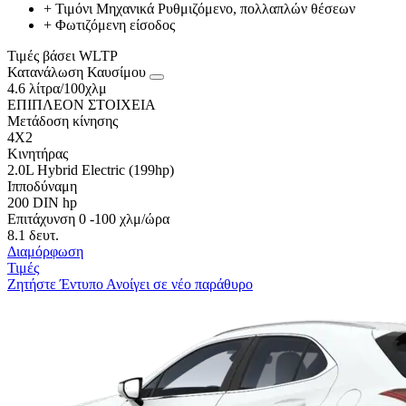
+
Τιμόνι Μηχανικά Ρυθμιζόμενο, πολλαπλών θέσεων
+
Φωτιζόμενη είσοδος
Τιμές βάσει WLTP
Κατανάλωση Καυσίμου
4.6 λίτρα/100χλμ
ΕΠΙΠΛΕΟΝ ΣΤΟΙΧΕΙΑ
Μετάδοση κίνησης
4X2
Κινητήρας
2.0L Hybrid Electric (199hp)
Ιπποδύναμη
200 DIN hp
Επιτάχυνση 0 -100 χλμ/ώρα
8.1 δευτ.
Διαμόρφωση
Τιμές
Ζητήστε Έντυπο
Ανοίγει σε νέο παράθυρο