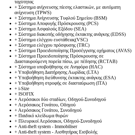
ταχύτητας
+
Σύστημα ανίχνευσης πίεσης ελαστικών, με αυτόματη
ανίχνευση (TPWS)
+
Σύστημα Ανίχνευσης Τυφλού Σημείου (BSM)
+
Σύστημα Αποφυγής Πρόσκρουσης (PCS)
+
Σύστημα Ασφαλούς Εξόδου (SEA)
+
Σύστημα διακοπής οδήγησης έκτακτης ανάγκης (EDSS)
+
Σύστημα ελέγχου ευστάθειας(VSC)
+
Σύστημα ελέγχου πρόσφυσης (TRC)
+
Σύστημα Προειδοποίησης Προσέγγισης οχήματος (AVAS)
+
Σύστημα Προειδοποίησης Πρόσκρουσης σε
Διασταυρούμενη πορεία πίσω, με πέδησης (RCTAB)
+
Σύστημα υποβοήθησης σε Ανηφόρα (HAC)
+
Υποβοήθηση Διατήρησης Λωρίδας (LTA)
+
Υποβοήθηση διεύθυνσης έκτακτης ανάγκης (ESA)
+
Υποβοήθηση στροφής σε διασταύρωση (ITA)
+
i-Size
+
ISOFIX
+
Αερόσακοι δύο σταδίων, Οδηγού-Συνοδηγού
+
Αερόσακος Γονάτου, Οδηγού
+
Αερόσακος Γονάτου, Συνοδηγού
+
Παιδικό κλείδωμα θυρών
+
Πλευρικοί Αερόσακοι, Οδηγού-Συνοδηγού
+
Anti-theft system - Immobiliser
+
Anti-theft system - Αισθητήρας Εισβολής