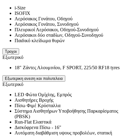
i-Size
ISOFIX
Αερόσακος Γονάτου, Οδηγού
Αερόσακος Γονάτου, Συνοδηγού
Πλευρικοί Αερόσακοι, Οδηγού-Συνοδηγού
Αερόσακοι δύο σταδίων, Οδηγού-Συνοδηγού
Παιδικό κλείδωμα θυρών
Τροχοι
Εξωτερικό
18" Ζάντες Αλουμινίου, F SPORT, 225/50 RF18 tyres
Εξωτερικη ανεση και πολυτελεια
Εξωτερικό
LED Φώτα Ομίχλης, Εμπρός
Αισθητήρες Βροχής
Πίσω Φιμέ Κρύσταλλα
Σύστημα Αισθητήρων Υποβοήθησης Παρκαρίσματος
(PBSK)
Run-Flat Ελαστικά
Δισκόφρενα Πίσω - 16"
Αυτόματη διαβάθμιση υψους προβολέων, στατική