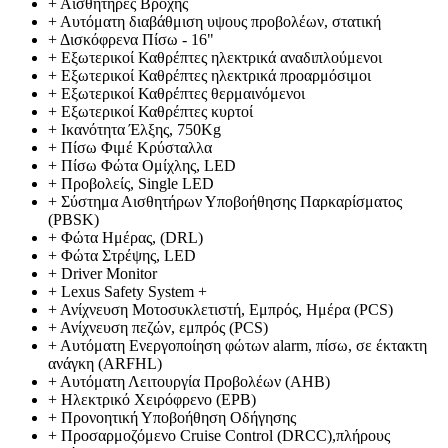
+
Αισθητήρες Βροχής
+
Αυτόματη διαβάθμιση υψους προβολέων, στατική
+
Δισκόφρενα Πίσω - 16"
+
Εξωτερικοί Καθρέπτες ηλεκτρικά αναδιπλούμενοι
+
Εξωτερικοί Καθρέπτες ηλεκτρικά προαρμόσιμοι
+
Εξωτερικοί Καθρέπτες θερμαινόμενοι
+
Εξωτερικοί Καθρέπτες κυρτοί
+
Ικανότητα Έλξης, 750Kg
+
Πίσω Φιμέ Κρύσταλλα
+
Πίσω Φώτα Ομίχλης, LED
+
Προβολείς, Single LED
+
Σύστημα Αισθητήρων Υποβοήθησης Παρκαρίσματος
(PBSK)
+
Φώτα Ημέρας, (DRL)
+
Φώτα Στρέψης, LED
+
Driver Monitor
+
Lexus Safety System +
+
Ανίχνευση Μοτοσυκλετιστή, Εμπρός, Ημέρα (PCS)
+
Ανίχνευση πεζών, εμπρός (PCS)
+
Αυτόματη Ενεργοποίηση φώτων alarm, πίσω, σε έκτακτη
ανάγκη (ARFHL)
+
Αυτόματη Λειτουργία Προβολέων (AHB)
+
Ηλεκτρικό Χειρόφρενο (EPB)
+
Προνοητική Υποβοήθηση Οδήγησης
+
Προσαρμοζόμενο Cruise Control (DRCC),πλήρους