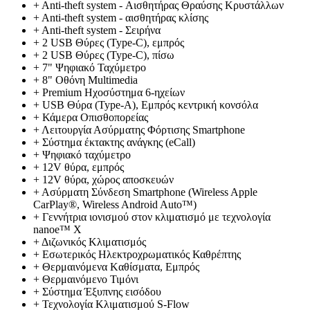
+
Anti-theft system - Αισθητήρας Θραύσης Κρυστάλλων
+
Anti-theft system - αισθητήρας κλίσης
+
Anti-theft system - Σειρήνα
+
2 USB Θύρες (Type-C), εμπρός
+
2 USB Θύρες (Type-C), πίσω
+
7" Ψηφιακό Ταχύμετρο
+
8" Οθόνη Multimedia
+
Premium Ηχοσύστημα 6-ηχείων
+
USB Θύρα (Type-A), Εμπρός κεντρική κονσόλα
+
Κάμερα Οπισθοπορείας
+
Λειτουργία Ασύρματης Φόρτισης Smartphone
+
Σύστημα έκτακτης ανάγκης (eCall)
+
Ψηφιακό ταχύμετρο
+
12V θύρα, εμπρός
+
12V θύρα, χώρος αποσκευών
+
Ασύρματη Σύνδεση Smartphone (Wireless Apple
CarPlay®, Wireless Android Auto™)
+
Γεννήτρια ιονισμού στον κλιματισμό με τεχνολογία
nanoe™ X
+
Διζωνικός Κλιματισμός
+
Εσωτερικός Ηλεκτροχρωματικός Καθρέπτης
+
Θερμαινόμενα Kαθίσματα, Εμπρός
+
Θερμαινόμενο Τιμόνι
+
Σύστημα Έξυπνης εισόδου
+
Τεχνολογία Κλιματισμού S-Flow