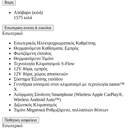
Βαρη
Απόβαρο (κιλά)
1575 κιλά
Εσωτερικη ανεση & ευκολια
Εσωτερικό
Εσωτερικός Ηλεκτροχρωματικός Καθρέπτης
Θερμαινόμενα Kαθίσματα, Εμπρός
Φωτιζόμενη είσοδος
Θερμαινόμενο Τιμόνι
Τεχνολογία Κλιματισμού S-Flow
12V θύρα, εμπρός
12V θύρα, χώρος αποσκευών
Σύστημα Έξυπνης εισόδου
Γεννήτρια ιονισμού στον κλιματισμό με τεχνολογία nanoe™
X
Ασύρματη Σύνδεση Smartphone (Wireless Apple CarPlay®,
Wireless Android Auto™)
Διζωνικός Κλιματισμός
Τιμόνι Μηχανικά Ρυθμιζόμενο, πολλαπλών θέσεων
Παθητικη ασφαλεια
Εσωτερικό