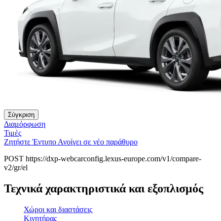
Σύγκριση
Διαμόρφωση
Τιμές
Ζητήστε Έντυπο
Ανοίγει σε νέο παράθυρο
POST https://dxp-webcarconfig.lexus-europe.com/v1/compare-
v2/gr/el
Τεχνικά χαρακτηριστικά και εξοπλισμός
Χώροι και διαστάσεις
Κινητήρας