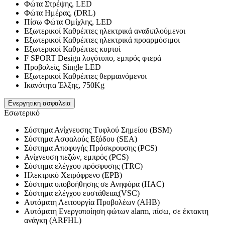
Φώτα Στρέψης, LED
Φώτα Ημέρας, (DRL)
Πίσω Φώτα Ομίχλης, LED
Εξωτερικοί Καθρέπτες ηλεκτρικά αναδιπλούμενοι
Εξωτερικοί Καθρέπτες ηλεκτρικά προαρμόσιμοι
Εξωτερικοί Καθρέπτες κυρτοί
F SPORT Design λογότυπο, εμπρός φτερά
Προβολείς, Single LED
Εξωτερικοί Καθρέπτες θερμαινόμενοι
Ικανότητα Έλξης, 750Kg
Ενεργητικη ασφαλεια
Εσωτερικό
Σύστημα Ανίχνευσης Τυφλού Σημείου (BSM)
Σύστημα Ασφαλούς Εξόδου (SEA)
Σύστημα Αποφυγής Πρόσκρουσης (PCS)
Ανίχνευση πεζών, εμπρός (PCS)
Σύστημα ελέγχου πρόσφυσης (TRC)
Ηλεκτρικό Χειρόφρενο (EPB)
Σύστημα υποβοήθησης σε Ανηφόρα (HAC)
Σύστημα ελέγχου ευστάθειας(VSC)
Αυτόματη Λειτουργία Προβολέων (AHB)
Αυτόματη Ενεργοποίηση φώτων alarm, πίσω, σε έκτακτη
ανάγκη (ARFHL)