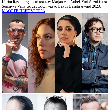
Karim Rashid ως κριτή και των Marjan van Aubel, Yuri Suzuki, και
Sumayya Vally ως μεντόρων για το Lexus Design Award 2023.
ΜΑΘΕΤΕ ΠΕΡΙΣΣΟΤΕΡΑ