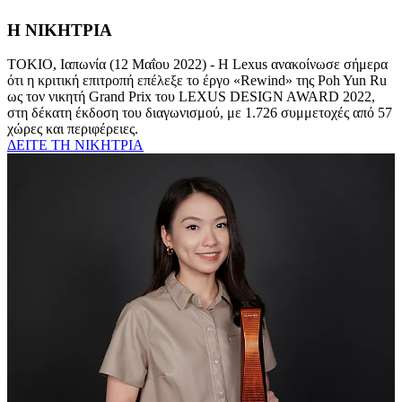
Η ΝΙΚΗΤΡΙΑ
ΤΟΚΙΟ, Ιαπωνία (12 Μαΐου 2022) - Η Lexus ανακοίνωσε σήμερα
ότι η κριτική επιτροπή επέλεξε το έργο «Rewind» της Poh Yun Ru
ως τον νικητή Grand Prix του LEXUS DESIGN AWARD 2022,
στη δέκατη έκδοση του διαγωνισμού, με 1.726 συμμετοχές από 57
χώρες και περιφέρειες.
ΔΕΙΤΕ ΤΗ ΝΙΚΗΤΡΙΑ